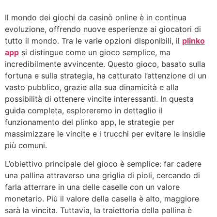
Il mondo dei giochi da casinò online è in continua
evoluzione, offrendo nuove esperienze ai giocatori di
tutto il mondo. Tra le varie opzioni disponibili, il
plinko
app
si distingue come un gioco semplice, ma
incredibilmente avvincente. Questo gioco, basato sulla
fortuna e sulla strategia, ha catturato l’attenzione di un
vasto pubblico, grazie alla sua dinamicità e alla
possibilità di ottenere vincite interessanti. In questa
guida completa, esploreremo in dettaglio il
funzionamento del plinko app, le strategie per
massimizzare le vincite e i trucchi per evitare le insidie
più comuni.
L’obiettivo principale del gioco è semplice: far cadere
una pallina attraverso una griglia di pioli, cercando di
farla atterrare in una delle caselle con un valore
monetario. Più il valore della casella è alto, maggiore
sarà la vincita. Tuttavia, la traiettoria della pallina è