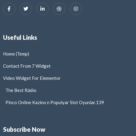
Useful Links
Home (Temp)
Contact From 7 Widget
Video Widget For Elementor
The Best Rádio
Pinco Online Kazino n Populyar Slot Oyunlar.139
Subscribe Now