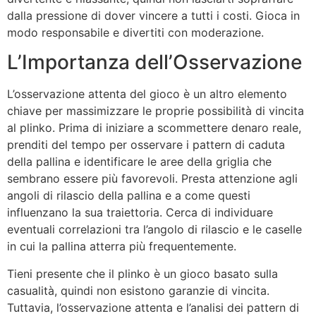
dalla pressione di dover vincere a tutti i costi. Gioca in
modo responsabile e divertiti con moderazione.
L’Importanza dell’Osservazione
L’osservazione attenta del gioco è un altro elemento
chiave per massimizzare le proprie possibilità di vincita
al plinko. Prima di iniziare a scommettere denaro reale,
prenditi del tempo per osservare i pattern di caduta
della pallina e identificare le aree della griglia che
sembrano essere più favorevoli. Presta attenzione agli
angoli di rilascio della pallina e a come questi
influenzano la sua traiettoria. Cerca di individuare
eventuali correlazioni tra l’angolo di rilascio e le caselle
in cui la pallina atterra più frequentemente.
Tieni presente che il plinko è un gioco basato sulla
casualità, quindi non esistono garanzie di vincita.
Tuttavia, l’osservazione attenta e l’analisi dei pattern di