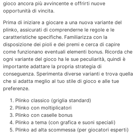
gioco ancora più avvincente e offrirti nuove
opportunità di vincita.
Prima di iniziare a giocare a una nuova variante del
plinko, assicurati di comprenderne le regole e le
caratteristiche specifiche. Familiarizza con la
disposizione dei pioli e dei premi e cerca di capire
come funzionano eventuali elementi bonus. Ricorda che
ogni variante del gioco ha le sue peculiarità, quindi è
importante adattare la propria strategia di
conseguenza. Sperimenta diverse varianti e trova quella
che si adatta meglio al tuo stile di gioco e alle tue
preferenze.
Plinko classico (griglia standard)
Plinko con moltiplicatori
Plinko con caselle bonus
Plinko a tema (con grafica e suoni speciali)
Plinko ad alta scommessa (per giocatori esperti)