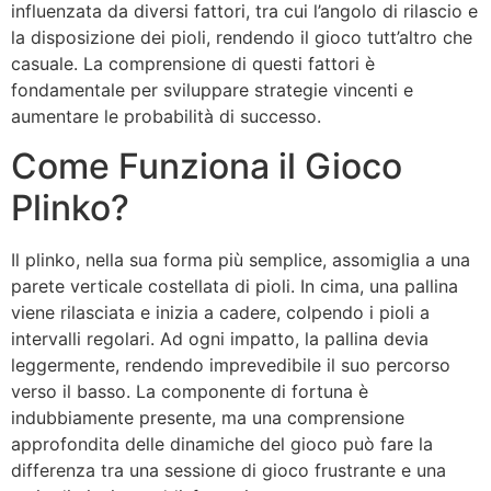
influenzata da diversi fattori, tra cui l’angolo di rilascio e
la disposizione dei pioli, rendendo il gioco tutt’altro che
casuale. La comprensione di questi fattori è
fondamentale per sviluppare strategie vincenti e
aumentare le probabilità di successo.
Come Funziona il Gioco
Plinko?
Il plinko, nella sua forma più semplice, assomiglia a una
parete verticale costellata di pioli. In cima, una pallina
viene rilasciata e inizia a cadere, colpendo i pioli a
intervalli regolari. Ad ogni impatto, la pallina devia
leggermente, rendendo imprevedibile il suo percorso
verso il basso. La componente di fortuna è
indubbiamente presente, ma una comprensione
approfondita delle dinamiche del gioco può fare la
differenza tra una sessione di gioco frustrante e una