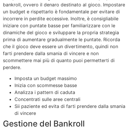
bankroll, ovvero il denaro destinato al gioco. Impostare
un budget e rispettarlo è fondamentale per evitare di
incorrere in perdite eccessive. Inoltre, è consigliabile
iniziare con puntate basse per familiarizzare con le
dinamiche del gioco e sviluppare la propria strategia
prima di aumentare gradualmente le puntate. Ricorda
che il gioco deve essere un divertimento, quindi non
farti prendere dalla smania di vincere e non
scommettere mai più di quanto puoi permetterti di
perdere.
Imposta un budget massimo
Inizia con scommesse basse
Analizza i pattern di caduta
Concentrati sulle aree centrali
Sii paziente ed evita di farti prendere dalla smania
di vincere
Gestione del Bankroll