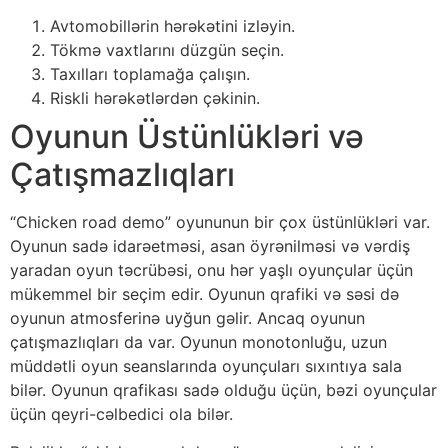
Avtomobillərin hərəkətini izləyin.
Tökmə vaxtlarını düzgün seçin.
Taxılları toplamağa çalışın.
Riskli hərəkətlərdən çəkinin.
Oyunun Üstünlükləri və
Çatışmazlıqları
“Chicken road demo” oyununun bir çox üstünlükləri var.
Oyunun sadə idarəetməsi, asan öyrənilməsi və vərdiş
yaradan oyun təcrübəsi, onu hər yaşlı oyunçular üçün
mükemmel bir seçim edir. Oyunun qrafiki və səsi də
oyunun atmosferinə uyğun gəlir. Ancaq oyunun
çatışmazlıqları da var. Oyunun monotonluğu, uzun
müddətli oyun seanslarında oyunçuları sıxıntıya sala
bilər. Oyunun qrafikası sadə olduğu üçün, bəzi oyunçular
üçün qeyri-cəlbedici ola bilər.