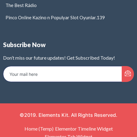
The Best Rádio
Pinco Online Kazino n Populyar Slot Oyunlar.139
Subscribe Now
Don’t miss our future updates! Get Subscribed Today!
©2019. Elements Kit. All Rights Reserved.
Home (Temp)
Elementor Timeline Widget
Elementor Tab Widget