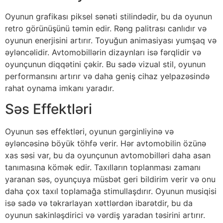
Oyunun grafikası piksel sənəti stilindədir, bu da oyunun
retro görünüşünü təmin edir. Rəng palitrası canlıdır və
oyunun enerjisini artırır. Toyuğun animasiyası yumşaq və
əyləncəlidir. Avtomobillərin dizaynları isə fərqlidir və
oyunçunun diqqətini çəkir. Bu sadə vizual stil, oyunun
performansını artırır və daha geniş cihaz yelpazəsində
rahat oynama imkanı yaradır.
Səs Effektləri
Oyunun səs effektləri, oyunun gərginliyinə və
əyləncəsinə böyük töhfə verir. Hər avtomobilin özünə
xas səsi var, bu da oyunçunun avtomobilləri daha asan
tanımasına kömək edir. Taxılların toplanması zamanı
yaranan səs, oyunçuya müsbət geri bildirim verir və onu
daha çox taxıl toplamağa stimullaşdırır. Oyunun musiqisi
isə sadə və təkrarlayan xəttlərdən ibarətdir, bu da
oyunun sakinləşdirici və vərdiş yaradan təsirini artırır.