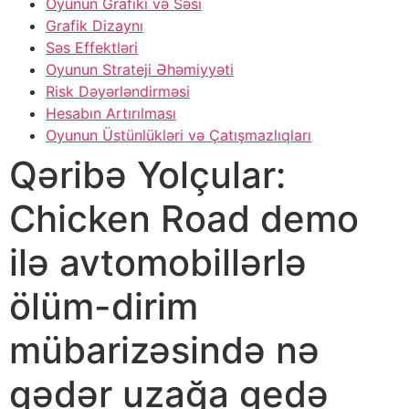
Oyunun Grafiki və Səsi
Grafik Dizaynı
Səs Effektləri
Oyunun Strateji Əhəmiyyəti
Risk Dəyərləndirməsi
Hesabın Artırılması
Oyunun Üstünlükləri və Çatışmazlıqları
Qəribə Yolçular:
Chicken Road demo
ilə avtomobillərlə
ölüm-dirim
mübarizəsində nə
qədər uzağa gedə