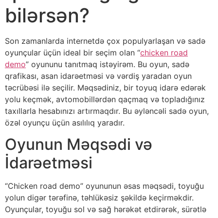
bilərsən?
Son zamanlarda internetdə çox populyarlaşan və sadə
oyunçular üçün ideal bir seçim olan “
chicken road
demo
” oyununu tanıtmaq istəyirəm. Bu oyun, sadə
qrafikası, asan idarəetməsi və vərdiş yaradan oyun
təcrübəsi ilə seçilir. Məqsədiniz, bir toyuq idarə edərək
yolu keçmək, avtomobillərdən qaçmaq və topladığınız
taxıllarla hesabınızı artırmaqdır. Bu əyləncəli sadə oyun,
özəl oyunçu üçün asılılıq yaradır.
Oyunun Məqsədi və
İdarəetməsi
“Chicken road demo” oyununun əsas məqsədi, toyuğu
yolun digər tərəfinə, təhlükəsiz şəkildə keçirməkdir.
Oyunçular, toyuğu sol və sağ hərəkət etdirərək, sürətlə