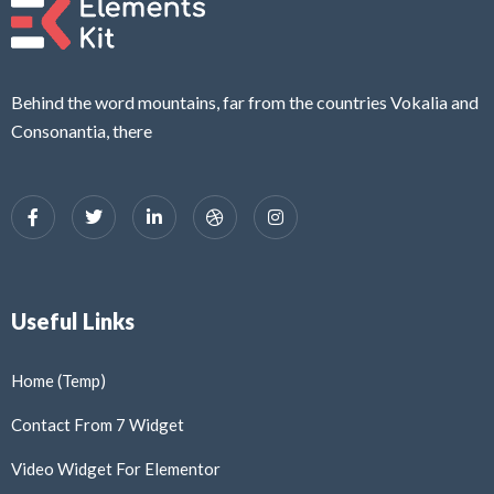
Behind the word mountains, far from the countries Vokalia and
Consonantia, there
Useful Links
Home (Temp)
Contact From 7 Widget
Video Widget For Elementor