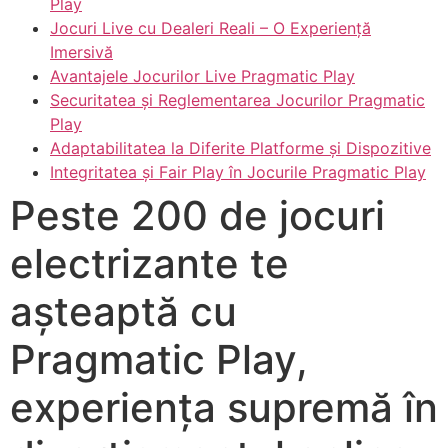
Play
Jocuri Live cu Dealeri Reali – O Experiență
Imersivă
Avantajele Jocurilor Live Pragmatic Play
Securitatea și Reglementarea Jocurilor Pragmatic
Play
Adaptabilitatea la Diferite Platforme și Dispozitive
Integritatea și Fair Play în Jocurile Pragmatic Play
Peste 200 de jocuri
electrizante te
așteaptă cu
Pragmatic Play,
experiența supremă în