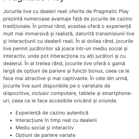
Jocurile live cu dealeri reali oferite de Pragmatic Play
prezintă numeroase avantaje față de jocurile de cazino
tradiționale. În primul rând, acestea oferă o experiență
mult mai immersivă și realistă, datorită transmisiunii live
și interacțiunii cu dealerii reali. În al doilea rând, jocurile
live permit jucătorilor să joace într-un mediu social și
interactiv, unde pot interacționa cu alți jucători și cu
dealerul. În al treilea rând, jocurile live oferă o gamă
largă de opțiuni de pariere și funcții bonus, ceea ce le
face mai atractive și mai captivante. În cele din urmă,
jocurile live sunt disponibile pe o varietate de
dispozitive, inclusiv computere, tablete și smartphone-
uri, ceea ce le face accesibile oricând și oriunde.
Experiență de cazino autentică
Interacțiune în timp real cu dealerii
Mediu social și interactiv
Opțiuni de pariere variate