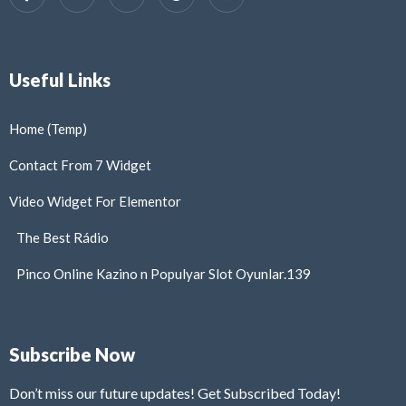
Useful Links
Home (Temp)
Contact From 7 Widget
Video Widget For Elementor
The Best Rádio
Pinco Online Kazino n Populyar Slot Oyunlar.139
Subscribe Now
Don’t miss our future updates! Get Subscribed Today!