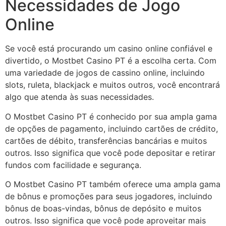
Necessidades de Jogo
Online
Se você está procurando um casino online confiável e
divertido, o Mostbet Casino PT é a escolha certa. Com
uma variedade de jogos de cassino online, incluindo
slots, ruleta, blackjack e muitos outros, você encontrará
algo que atenda às suas necessidades.
O Mostbet Casino PT é conhecido por sua ampla gama
de opções de pagamento, incluindo cartões de crédito,
cartões de débito, transferências bancárias e muitos
outros. Isso significa que você pode depositar e retirar
fundos com facilidade e segurança.
O Mostbet Casino PT também oferece uma ampla gama
de bônus e promoções para seus jogadores, incluindo
bônus de boas-vindas, bônus de depósito e muitos
outros. Isso significa que você pode aproveitar mais