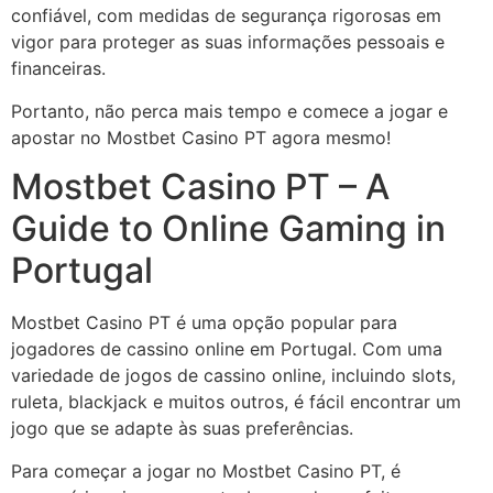
confiável, com medidas de segurança rigorosas em
vigor para proteger as suas informações pessoais e
financeiras.
Portanto, não perca mais tempo e comece a jogar e
apostar no Mostbet Casino PT agora mesmo!
Mostbet Casino PT – A
Guide to Online Gaming in
Portugal
Mostbet Casino PT é uma opção popular para
jogadores de cassino online em Portugal. Com uma
variedade de jogos de cassino online, incluindo slots,
ruleta, blackjack e muitos outros, é fácil encontrar um
jogo que se adapte às suas preferências.
Para começar a jogar no Mostbet Casino PT, é