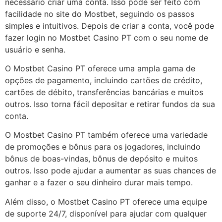
necessário criar uma conta. Isso pode ser feito com
facilidade no site do Mostbet, seguindo os passos
simples e intuitivos. Depois de criar a conta, você pode
fazer login no Mostbet Casino PT com o seu nome de
usuário e senha.
O Mostbet Casino PT oferece uma ampla gama de
opções de pagamento, incluindo cartões de crédito,
cartões de débito, transferências bancárias e muitos
outros. Isso torna fácil depositar e retirar fundos da sua
conta.
O Mostbet Casino PT também oferece uma variedade
de promoções e bônus para os jogadores, incluindo
bônus de boas-vindas, bônus de depósito e muitos
outros. Isso pode ajudar a aumentar as suas chances de
ganhar e a fazer o seu dinheiro durar mais tempo.
Além disso, o Mostbet Casino PT oferece uma equipe
de suporte 24/7, disponível para ajudar com qualquer