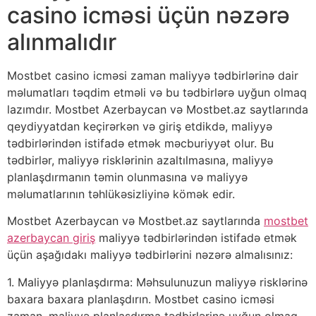
casino icməsi üçün nəzərə
alınmalıdır
Mostbet casino icməsi zaman maliyyə tədbirlərinə dair
məlumatları təqdim etməli və bu tədbirlərə uyğun olmaq
lazımdır. Mostbet Azerbaycan və Mostbet.az saytlarında
qeydiyyatdan keçirərkən və giriş etdikdə, maliyyə
tədbirlərindən istifadə etmək məcburiyyət olur. Bu
tədbirlər, maliyyə risklərinin azaltılmasına, maliyyə
planlaşdırmanın təmin olunmasına və maliyyə
məlumatlarının təhlükəsizliyinə kömək edir.
Mostbet Azerbaycan və Mostbet.az saytlarında
mostbet
azerbaycan giriş
maliyyə tədbirlərindən istifadə etmək
üçün aşağıdakı maliyyə tədbirlərini nəzərə almalısınız:
1. Maliyyə planlaşdırma: Məhsulunuzun maliyyə risklərinə
baxara baxara planlaşdırın. Mostbet casino icməsi
zaman, maliyyə planlaşdırma tədbirlərinə uyğun olmaq