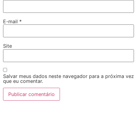
E-mail
*
Site
Salvar meus dados neste navegador para a próxima vez
que eu comentar.