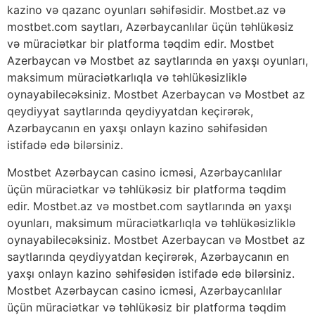
kazino və qazanc oyunları səhifəsidir. Mostbet.az və
mostbet.com saytları, Azərbaycanlılar üçün təhlükəsiz
və müraciətkar bir platforma təqdim edir. Mostbet
Azerbaycan və Mostbet az saytlarında ən yaxşı oyunları,
maksimum müraciətkarlıqla və təhlükəsizliklə
oynayabilecəksiniz. Mostbet Azerbaycan və Mostbet az
qeydiyyat saytlarında qeydiyyatdan keçirərək,
Azərbaycanın en yaxşı onlayn kazino səhifəsidən
istifadə edə bilərsiniz.
Mostbet Azərbaycan casino icməsi, Azərbaycanlılar
üçün müraciətkar və təhlükəsiz bir platforma təqdim
edir. Mostbet.az və mostbet.com saytlarında ən yaxşı
oyunları, maksimum müraciətkarlıqla və təhlükəsizliklə
oynayabilecəksiniz. Mostbet Azerbaycan və Mostbet az
saytlarında qeydiyyatdan keçirərək, Azərbaycanın en
yaxşı onlayn kazino səhifəsidən istifadə edə bilərsiniz.
Mostbet Azərbaycan casino icməsi, Azərbaycanlılar
üçün müraciətkar və təhlükəsiz bir platforma təqdim