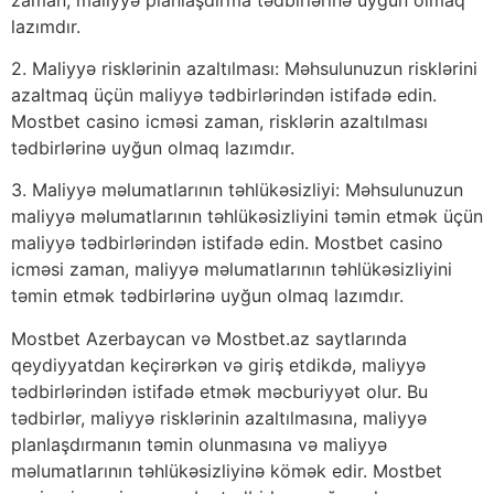
lazımdır.
2. Maliyyə risklərinin azaltılması: Məhsulunuzun risklərini
azaltmaq üçün maliyyə tədbirlərindən istifadə edin.
Mostbet casino icməsi zaman, risklərin azaltılması
tədbirlərinə uyğun olmaq lazımdır.
3. Maliyyə məlumatlarının təhlükəsizliyi: Məhsulunuzun
maliyyə məlumatlarının təhlükəsizliyini təmin etmək üçün
maliyyə tədbirlərindən istifadə edin. Mostbet casino
icməsi zaman, maliyyə məlumatlarının təhlükəsizliyini
təmin etmək tədbirlərinə uyğun olmaq lazımdır.
Mostbet Azerbaycan və Mostbet.az saytlarında
qeydiyyatdan keçirərkən və giriş etdikdə, maliyyə
tədbirlərindən istifadə etmək məcburiyyət olur. Bu
tədbirlər, maliyyə risklərinin azaltılmasına, maliyyə
planlaşdırmanın təmin olunmasına və maliyyə
məlumatlarının təhlükəsizliyinə kömək edir. Mostbet