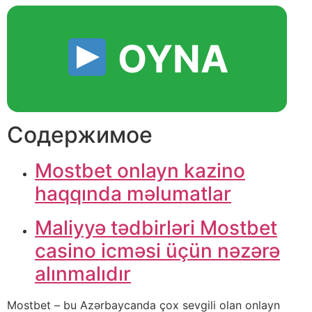
OYNA
Содержимое
Mostbet onlayn kazino
haqqında məlumatlar
Maliyyə tədbirləri Mostbet
casino icməsi üçün nəzərə
alınmalıdır
Mostbet – bu Azərbaycanda çox sevgili olan onlayn