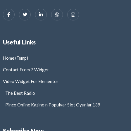
Useful Links
Home (Temp)
Contact From 7 Widget
Video Widget For Elementor
The Best Rádio
Pinco Online Kazino n Populyar Slot Oyunlar.139
Subscribe Now