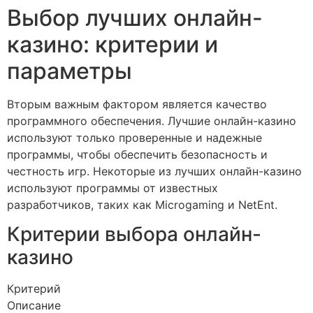
Выбор лучших онлайн-
казино: критерии и
параметры
Вторым важным фактором является качество
программного обеспечения. Лучшие онлайн-казино
используют только проверенные и надежные
программы, чтобы обеспечить безопасность и
честность игр. Некоторые из лучших онлайн-казино
используют программы от известных
разработчиков, таких как Microgaming и NetEnt.
Критерии выбора онлайн-
казино
Критерий
Описание