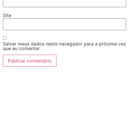
Site
Salvar meus dados neste navegador para a próxima vez
que eu comentar.