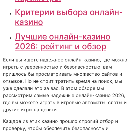
Критерии выбора онлайн-
казино
Лучшие онлайн-казино
2026: рейтинг и обзор
Если вы ищете надежное онлайн-казино, где можно
играть с уверенностью и безопасностью, вам
пришлось бы просматривать множество сайтов и
отзывов. Но не стоит тратить время на поиск, мы
уже сделали это за вас. В этом обзоре мы
рассмотрим самые надежные онлайн-казино 2026,
где вы можете играть в игровые автоматы, слоты и
другие игры на деньги.
Каждое из этих казино прошло строгий отбор и
проверку, чтобы обеспечить безопасность и