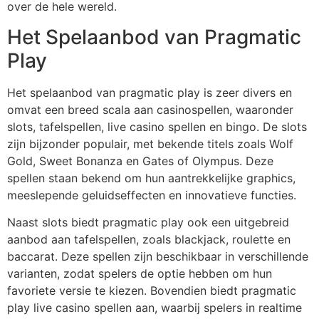
over de hele wereld.
Het Spelaanbod van Pragmatic
Play
Het spelaanbod van pragmatic play is zeer divers en
omvat een breed scala aan casinospellen, waaronder
slots, tafelspellen, live casino spellen en bingo. De slots
zijn bijzonder populair, met bekende titels zoals Wolf
Gold, Sweet Bonanza en Gates of Olympus. Deze
spellen staan bekend om hun aantrekkelijke graphics,
meeslepende geluidseffecten en innovatieve functies.
Naast slots biedt pragmatic play ook een uitgebreid
aanbod aan tafelspellen, zoals blackjack, roulette en
baccarat. Deze spellen zijn beschikbaar in verschillende
varianten, zodat spelers de optie hebben om hun
favoriete versie te kiezen. Bovendien biedt pragmatic
play live casino spellen aan, waarbij spelers in realtime