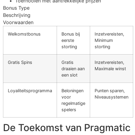
Toernooien met aantrekkelijke prijzen
Bonus Type
Beschrijving
Voorwaarden
Welkomstbonus
Bonus bij
Inzetvereisten,
eerste
Minimum
storting
storting
Gratis Spins
Gratis
Inzetvereisten,
draaien aan
Maximale winst
een slot
Loyaliteitsprogramma
Beloningen
Punten sparen,
voor
Niveausystemen
regelmatige
spelers
De Toekomst van Pragmatic