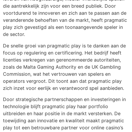
die aantrekkelijk zijn voor een breed publiek. Door
voortdurend te innoveren en zich aan te passen aan de
veranderende behoeften van de markt, heeft pragmatic
play zich gevestigd als een toonaangevende speler in
de sector.
De snelle groei van pragmatic play is te danken aan de
focus op regulering en certificering. Het bedrijf heeft
licenties verkregen van gerenommeerde autoriteiten,
zoals de Malta Gaming Authority en de UK Gambling
Commission, wat het vertrouwen van spelers en
operators vergroot. Dit toont aan dat pragmatic play
zich inzet voor eerlijk en verantwoord spel aanbieden.
Door strategische partnerschappen en investeringen in
technologie blijft pragmatic play haar portfolio
uitbreiden en haar positie in de markt versterken. De
toewijding aan innovatie en kwaliteit maakt pragmatic
play tot een betrouwbare partner voor online casino’s