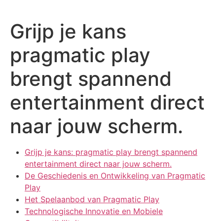
Grijp je kans
pragmatic play
brengt spannend
entertainment direct
naar jouw scherm.
Grijp je kans: pragmatic play brengt spannend
entertainment direct naar jouw scherm.
De Geschiedenis en Ontwikkeling van Pragmatic
Play
Het Spelaanbod van Pragmatic Play
Technologische Innovatie en Mobiele