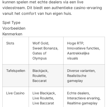
kunnen spelen met echte dealers via een live
videostream. Dit biedt een authentieke casino-ervaring
vanuit het comfort van hun eigen huis.
Spel Type
Voorbeelden
Kenmerken
Slots
Wolf Gold,
Hoge RTP,
Sweet Bonanza,
Innovatieve functies,
Gates of
Aantrekkelijke
Olympus
visuals
Tafelspellen
Blackjack,
Diverse varianten,
Roulette,
Realistische
Baccarat
gameplay
Live Casino
Live Blackjack,
Echte dealers,
Live Roulette,
Interactieve ervaring,
Live Baccarat
Realtime gameplay