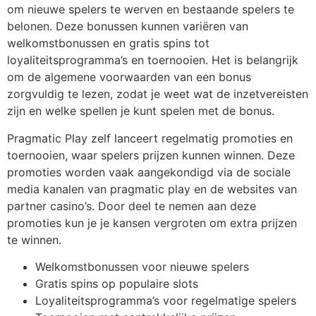
om nieuwe spelers te werven en bestaande spelers te
belonen. Deze bonussen kunnen variëren van
welkomstbonussen en gratis spins tot
loyaliteitsprogramma’s en toernooien. Het is belangrijk
om de algemene voorwaarden van een bonus
zorgvuldig te lezen, zodat je weet wat de inzetvereisten
zijn en welke spellen je kunt spelen met de bonus.
Pragmatic Play zelf lanceert regelmatig promoties en
toernooien, waar spelers prijzen kunnen winnen. Deze
promoties worden vaak aangekondigd via de sociale
media kanalen van pragmatic play en de websites van
partner casino’s. Door deel te nemen aan deze
promoties kun je je kansen vergroten om extra prijzen
te winnen.
Welkomstbonussen voor nieuwe spelers
Gratis spins op populaire slots
Loyaliteitsprogramma’s voor regelmatige spelers