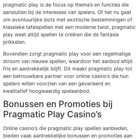
pragmatic play is de focus op thema’s en functies die
aansluiten bij de interesses van spelers. Of het nu gaat
om avontuurlijke slots met exotische bestemmingen of
klassieke tafelspellen met een moderne twist, pragmatic
play weet altijd spellen te creëren die de fantasie
prikkelen.
Bovendien zorgt pragmatic play voor een regelmatige
stroom van nieuwe spellen, waardoor het aanbod altijd
fris en aantrekkelijk blijft. Dit maakt pragmatic play tot
een betrouwbare partner voor online casino’s die hun
spelers willen voorzien van een gevarieerd en
kwalitatief hoogwaardig spelaanbod.
Bonussen en Promoties bij
Pragmatic Play Casino’s
Online casino’s die pragmatic play spellen aanbieden,
bieden vaak aantrekkelijke bonussen en promoties aan