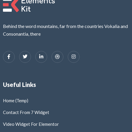
Behind the word mountains, far from the countries Vokalia and
Consonantia, there
Useful Links
Home (Temp)
Contact From 7 Widget
Video Widget For Elementor