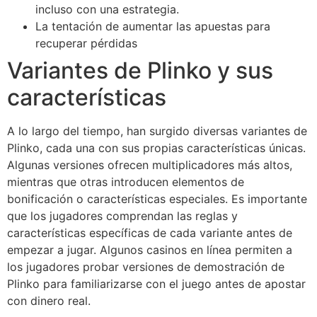
incluso con una estrategia.
La tentación de aumentar las apuestas para
recuperar pérdidas
Variantes de Plinko y sus
características
A lo largo del tiempo, han surgido diversas variantes de
Plinko, cada una con sus propias características únicas.
Algunas versiones ofrecen multiplicadores más altos,
mientras que otras introducen elementos de
bonificación o características especiales. Es importante
que los jugadores comprendan las reglas y
características específicas de cada variante antes de
empezar a jugar. Algunos casinos en línea permiten a
los jugadores probar versiones de demostración de
Plinko para familiarizarse con el juego antes de apostar
con dinero real.