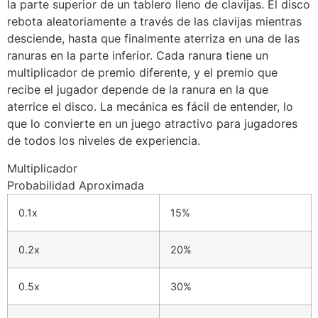
la parte superior de un tablero lleno de clavijas. El disco
rebota aleatoriamente a través de las clavijas mientras
desciende, hasta que finalmente aterriza en una de las
ranuras en la parte inferior. Cada ranura tiene un
multiplicador de premio diferente, y el premio que
recibe el jugador depende de la ranura en la que
aterrice el disco. La mecánica es fácil de entender, lo
que lo convierte en un juego atractivo para jugadores
de todos los niveles de experiencia.
Multiplicador
Probabilidad Aproximada
0.1x
15%
0.2x
20%
0.5x
30%