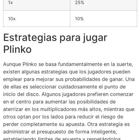
1x
25%
10x
10%
Estrategias para jugar
Plinko
Aunque Plinko se basa fundamentalmente en la suerte,
existen algunas estrategias que los jugadores pueden
emplear para mejorar sus probabilidades de ganar. Una
de ellas es seleccionar cuidadosamente el punto de
inicio del disco. Algunos jugadores prefieren comenzar
en el centro para aumentar las posibilidades de
aterrizar en los multiplicadores más altos, mientras que
otros optan por los lados para reducir el riesgo de
perder completamente su apuesta. Otra estrategia es
administrar el presupuesto de forma inteligente,
estableciendo límites de apuesta y respetándolos.