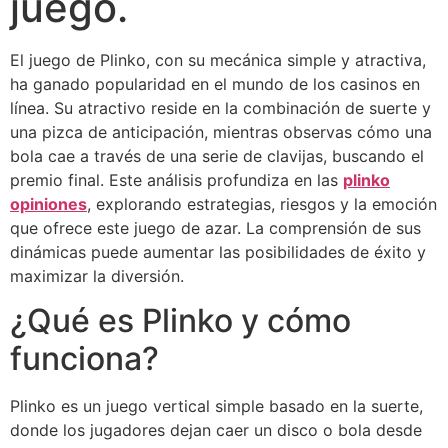
juego.
El juego de Plinko, con su mecánica simple y atractiva,
ha ganado popularidad en el mundo de los casinos en
línea. Su atractivo reside en la combinación de suerte y
una pizca de anticipación, mientras observas cómo una
bola cae a través de una serie de clavijas, buscando el
premio final. Este análisis profundiza en las
plinko
opiniones
, explorando estrategias, riesgos y la emoción
que ofrece este juego de azar. La comprensión de sus
dinámicas puede aumentar las posibilidades de éxito y
maximizar la diversión.
¿Qué es Plinko y cómo
funciona?
Plinko es un juego vertical simple basado en la suerte,
donde los jugadores dejan caer un disco o bola desde