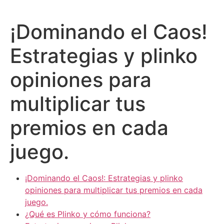
¡Dominando el Caos!
Estrategias y plinko
opiniones para
multiplicar tus
premios en cada
juego.
¡Dominando el Caos!: Estrategias y plinko
opiniones para multiplicar tus premios en cada
juego.
¿Qué es Plinko y cómo funciona?