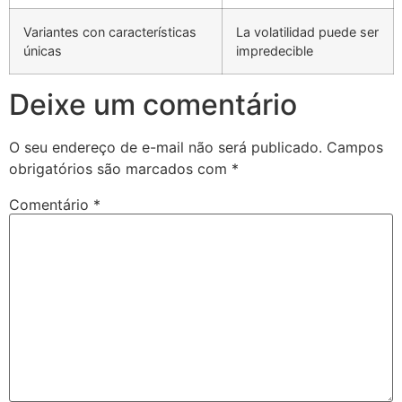
Variantes con características
La volatilidad puede ser
únicas
impredecible
Deixe um comentário
O seu endereço de e-mail não será publicado.
Campos
obrigatórios são marcados com
*
Comentário
*