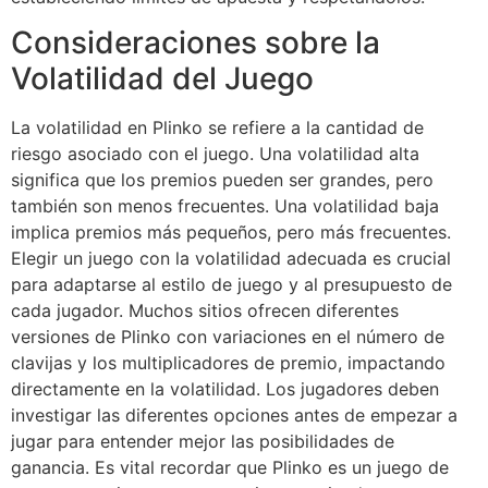
Consideraciones sobre la
Volatilidad del Juego
La volatilidad en Plinko se refiere a la cantidad de
riesgo asociado con el juego. Una volatilidad alta
significa que los premios pueden ser grandes, pero
también son menos frecuentes. Una volatilidad baja
implica premios más pequeños, pero más frecuentes.
Elegir un juego con la volatilidad adecuada es crucial
para adaptarse al estilo de juego y al presupuesto de
cada jugador. Muchos sitios ofrecen diferentes
versiones de Plinko con variaciones en el número de
clavijas y los multiplicadores de premio, impactando
directamente en la volatilidad. Los jugadores deben
investigar las diferentes opciones antes de empezar a
jugar para entender mejor las posibilidades de
ganancia. Es vital recordar que Plinko es un juego de