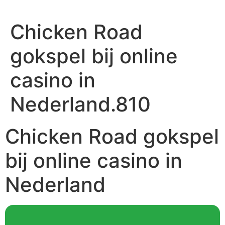
Chicken Road
gokspel bij online
casino in
Nederland.810
Chicken Road gokspel
bij online casino in
Nederland