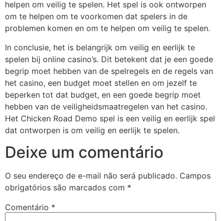
helpen om veilig te spelen. Het spel is ook ontworpen
om te helpen om te voorkomen dat spelers in de
problemen komen en om te helpen om veilig te spelen.
In conclusie, het is belangrijk om veilig en eerlijk te
spelen bij online casino’s. Dit betekent dat je een goede
begrip moet hebben van de spelregels en de regels van
het casino, een budget moet stellen en om jezelf te
beperken tot dat budget, en een goede begrip moet
hebben van de veiligheidsmaatregelen van het casino.
Het Chicken Road Demo spel is een veilig en eerlijk spel
dat ontworpen is om veilig en eerlijk te spelen.
Deixe um comentário
O seu endereço de e-mail não será publicado.
Campos
obrigatórios são marcados com
*
Comentário
*