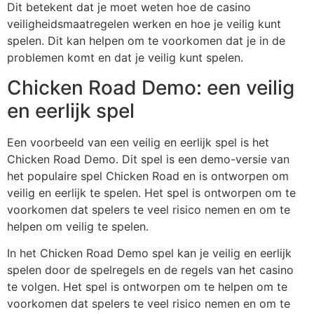
Dit betekent dat je moet weten hoe de casino
veiligheidsmaatregelen werken en hoe je veilig kunt
spelen. Dit kan helpen om te voorkomen dat je in de
problemen komt en dat je veilig kunt spelen.
Chicken Road Demo: een veilig
en eerlijk spel
Een voorbeeld van een veilig en eerlijk spel is het
Chicken Road Demo. Dit spel is een demo-versie van
het populaire spel Chicken Road en is ontworpen om
veilig en eerlijk te spelen. Het spel is ontworpen om te
voorkomen dat spelers te veel risico nemen en om te
helpen om veilig te spelen.
In het Chicken Road Demo spel kan je veilig en eerlijk
spelen door de spelregels en de regels van het casino
te volgen. Het spel is ontworpen om te helpen om te
voorkomen dat spelers te veel risico nemen en om te