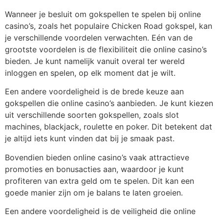
Wanneer je besluit om gokspellen te spelen bij online
casino’s, zoals het populaire Chicken Road gokspel, kan
je verschillende voordelen verwachten. Eén van de
grootste voordelen is de flexibiliteit die online casino’s
bieden. Je kunt namelijk vanuit overal ter wereld
inloggen en spelen, op elk moment dat je wilt.
Een andere voordeligheid is de brede keuze aan
gokspellen die online casino’s aanbieden. Je kunt kiezen
uit verschillende soorten gokspellen, zoals slot
machines, blackjack, roulette en poker. Dit betekent dat
je altijd iets kunt vinden dat bij je smaak past.
Bovendien bieden online casino’s vaak attractieve
promoties en bonusacties aan, waardoor je kunt
profiteren van extra geld om te spelen. Dit kan een
goede manier zijn om je balans te laten groeien.
Een andere voordeligheid is de veiligheid die online