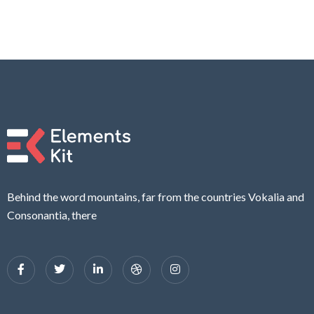
Behind the word mountains, far from the countries Vokalia and
Consonantia, there