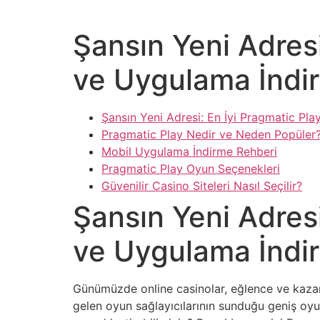
Şansın Yeni Adres
ve Uygulama İndi
Şansın Yeni Adresi: En İyi Pragmatic Pl
Pragmatic Play Nedir ve Neden Popüler
Mobil Uygulama İndirme Rehberi
Pragmatic Play Oyun Seçenekleri
Güvenilir Casino Siteleri Nasıl Seçilir?
Şansın Yeni Adres
ve Uygulama İndi
Günümüzde online casinolar, eğlence ve kazanma
gelen oyun sağlayıcılarının sunduğu geniş oyun 