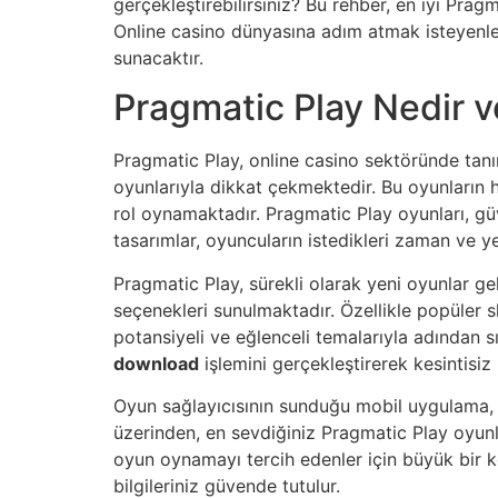
gerçekleştirebilirsiniz? Bu rehber, en iyi Pr
Online casino dünyasına adım atmak isteyenler 
sunacaktır.
Pragmatic Play Nedir 
Pragmatic Play, online casino sektöründe tanınm
oyunlarıyla dikkat çekmektedir. Bu oyunların h
rol oynamaktadır. Pragmatic Play oyunları, gü
tasarımlar, oyuncuların istedikleri zaman ve y
Pragmatic Play, sürekli olarak yeni oyunlar g
seçenekleri sunulmaktadır. Özellikle popüler
potansiyeli ve eğlenceli temalarıyla adından s
download
işlemini gerçekleştirerek kesintisiz
Oyun sağlayıcısının sunduğu mobil uygulama, k
üzerinden, en sevdiğiniz Pragmatic Play oyunla
oyun oynamayı tercih edenler için büyük bir ko
bilgileriniz güvende tutulur.