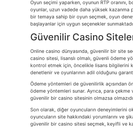
Oyun seçimi yaparken, oyunun RTP oranını, bo
oyunlar, uzun vadede daha yüksek kazanma pota
bir temaya sahip bir oyun seçmek, oyun deneyi
başlayanlar için uygun seçenekler sunmaktadı
Güvenilir Casino Siteler
Online casino dünyasında, güvenilir bir site 
casino sitesi, lisanslı olmalı, güvenli ödeme y
kontrol etmek için, öncelikle lisans bilgilerini 
denetlenir ve oyunlarının adil olduğunu garant
Ödeme yöntemleri de güvenilirlik açısından önem
ödeme yöntemleri sunar. Ayrıca, para çekme ve
güvenilir bir casino sitesinin olmazsa olmazıdır
Son olarak, diğer oyuncuların deneyimlerini ok
oyuncuların site hakkındaki yorumlarını ve şika
güvenilir bir casino sitesi seçmek, keyifli ve k