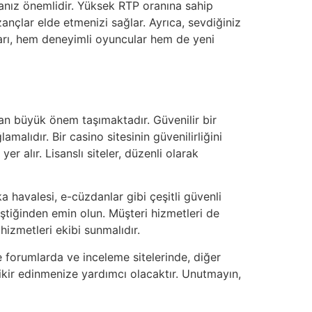
anız önemlidir. Yüksek RTP oranına sahip
nçlar elde etmenizi sağlar. Ayrıca, sevdiğiniz
ları, hem deneyimli oyuncular hem de yeni
an büyük önem taşımaktadır. Güvenilir bir
malıdır. Bir casino sitesinin güvenilirliğini
er alır. Lisanslı siteler, düzenli olarak
a havalesi, e-cüzdanlar gibi çeşitli güvenli
ştiğinden emin olun. Müşteri hizmetleri de
 hizmetleri ekibi sunmalıdır.
e forumlarda ve inceleme sitelerinde, diğer
 fikir edinmenize yardımcı olacaktır. Unutmayın,