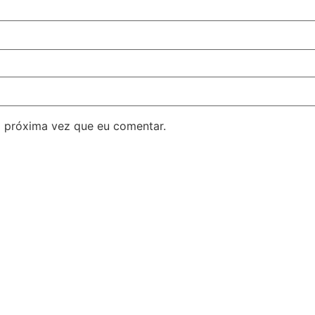
 próxima vez que eu comentar.