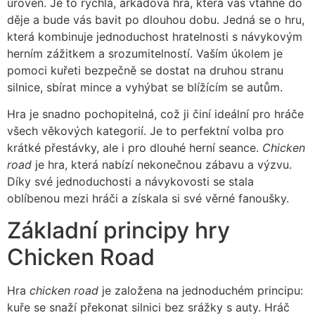
úroveň. Je to rychlá, arkádová hra, která vás vtáhne do
děje a bude vás bavit po dlouhou dobu. Jedná se o hru,
která kombinuje jednoduchost hratelnosti s návykovým
herním zážitkem a srozumitelností. Vaším úkolem je
pomoci kuřeti bezpečně se dostat na druhou stranu
silnice, sbírat mince a vyhýbat se blížícím se autům.
Hra je snadno pochopitelná, což ji činí ideální pro hráče
všech věkových kategorií. Je to perfektní volba pro
krátké přestávky, ale i pro dlouhé herní seance.
Chicken
road
je hra, která nabízí nekonečnou zábavu a výzvu.
Díky své jednoduchosti a návykovosti se stala
oblíbenou mezi hráči a získala si své věrné fanoušky.
Základní principy hry
Chicken Road
Hra
chicken road
je založena na jednoduchém principu:
kuře se snaží překonat silnici bez srážky s auty. Hráč