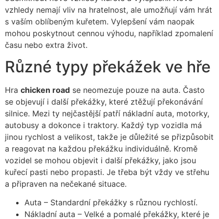
vzhledy nemají vliv na hratelnost, ale umožňují vám hrát
s vaším oblíbeným kuřetem. Vylepšení vám naopak
mohou poskytnout cennou výhodu, například zpomalení
času nebo extra život.
Různé typy překážek ve hře
Hra
chicken road
se neomezuje pouze na auta. Často
se objevují i další překážky, které ztěžují překonávání
silnice. Mezi ty nejčastější patří nákladní auta, motorky,
autobusy a dokonce i traktory. Každý typ vozidla má
jinou rychlost a velikost, takže je důležité se přizpůsobit
a reagovat na každou překážku individuálně. Kromě
vozidel se mohou objevit i další překážky, jako jsou
kuřecí pasti nebo propasti. Je třeba být vždy ve střehu
a připraven na nečekané situace.
Auta – Standardní překážky s různou rychlostí.
Nákladní auta – Velké a pomalé překážky, které je