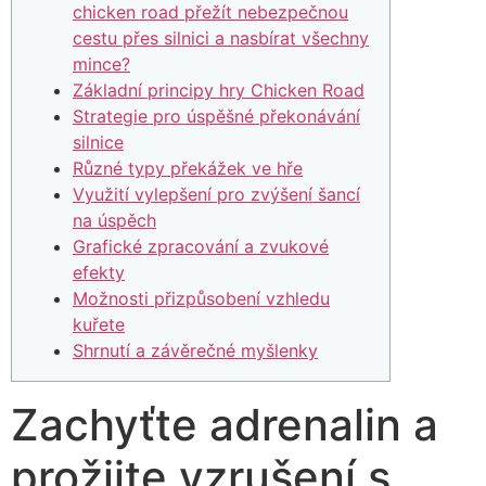
chicken road přežít nebezpečnou
cestu přes silnici a nasbírat všechny
mince?
Základní principy hry Chicken Road
Strategie pro úspěšné překonávání
silnice
Různé typy překážek ve hře
Využití vylepšení pro zvýšení šancí
na úspěch
Grafické zpracování a zvukové
efekty
Možnosti přizpůsobení vzhledu
kuřete
Shrnutí a závěrečné myšlenky
Zachyťte adrenalin a
prožijte vzrušení s