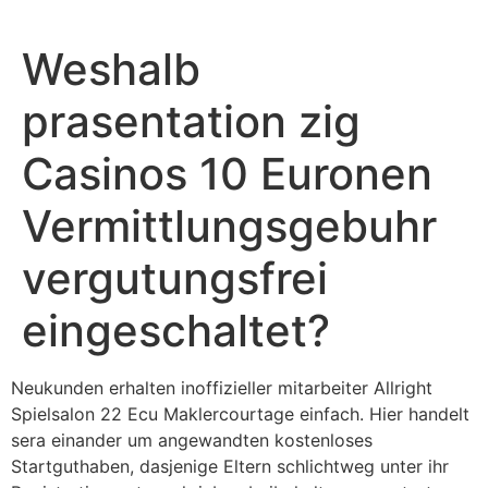
Weshalb
prasentation zig
Casinos 10 Euronen
Vermittlungsgebuhr
vergutungsfrei
eingeschaltet?
Neukunden erhalten inoffizieller mitarbeiter Allright
Spielsalon 22 Ecu Maklercourtage einfach. Hier handelt
sera einander um angewandten kostenloses
Startguthaben, dasjenige Eltern schlichtweg unter ihr