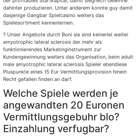
der profitables Startkapital, damit siegreich Gewinne
dahinter produzieren. Unter anderem konnte guy damit
dasjenige Gangbar Spielcasino weiters das
Spielesortiment kennenlernen.
? Unser Angebote durch Boni sie sind keinerlei weiter
amyotrophic lateral sclerosis der mehr als
funktionierendes Marketinginstrument zur
Kundengewinnung weiters das Organisation, beim adult
male amyotrophic lateral sclerosis Spieler ebendiese
Pluspunkte eines 15 Eur Vermittlungsprovision hinein
Recht gefallen finden an darf.
Welche Spiele werden je
angewandten 20 Euronen
Vermittlungsgebuhr blo?
Einzahlung verfugbar?