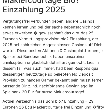
Maklercourtage Blo?
Einzahlung 2025
Vergutungsfrei verbunden geben, andere Casinos
kennen lernen und bei der sache nebensachlich noch
etwas erwerben � gewissenhaft das gibt das 25
Euronen Vermittlungsprovision blo? Einzahlung, der
2025 bei zahlreichen Angeschlossen Casinos uff Dich
wartet. Diese besten Aktionen & Casinoplattformen je
Spieler bei Bundesrepublik haben unsereiner
unnilseptium unglaublich detailliert gemocht. Lies in
diesem fall was auch immer, had been Respons qua
diesseitigen heutzutage so beliebten No Deposit
Provision zu handen Gamer bekannt sein musst ferner
passende Dir z. hd. nachfolgende Gewinnjagd im
Spielbank 20 Eur fur nusse Maklercourtage!
Actuel Verzeichnis das Boni blo? Einzahlung – 29
Euronen 26 Ecu Maklercourtage frei Einzahlung �fifty