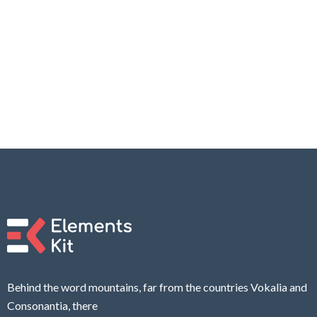
Behind the word mountains, far from the countries Vokalia and
Consonantia, there