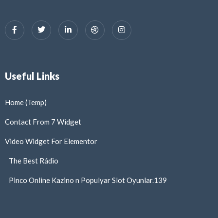
Useful Links
Home (Temp)
Contact From 7 Widget
Video Widget For Elementor
The Best Rádio
Pinco Online Kazino n Populyar Slot Oyunlar.139