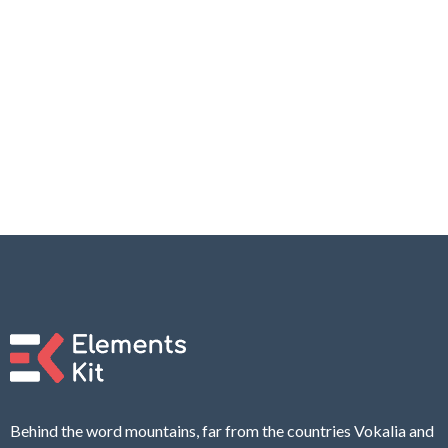
Behind the word mountains, far from the countries Vokalia and