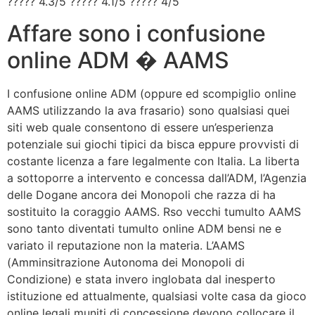
????? 4.3/5 ????? 4.1/5 ????? 4/5
Affare sono i confusione
online ADM � AAMS
I confusione online ADM (oppure ed scompiglio online
AAMS utilizzando la ava frasario) sono qualsiasi quei
siti web quale consentono di essere un’esperienza
potenziale sui giochi tipici da bisca eppure provvisti di
costante licenza a fare legalmente con Italia. La liberta
a sottoporre a intervento e concessa dall’ADM, l’Agenzia
delle Dogane ancora dei Monopoli che razza di ha
sostituito la coraggio AAMS. Rso vecchi tumulto AAMS
sono tanto diventati tumulto online ADM bensi ne e
variato il reputazione non la materia. L’AAMS
(Amminsitrazione Autonoma dei Monopoli di
Condizione) e stata invero inglobata dal inesperto
istituzione ed attualmente, qualsiasi volte casa da gioco
online legali muniti di concessione devono collocare il