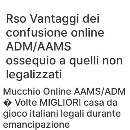
Rso Vantaggi dei
confusione online
ADM/AAMS
ossequio a quelli non
legalizzati
Mucchio Online AAMS/ADM
� Volte MIGLIORI casa da
gioco italiani legali durante
emancipazione