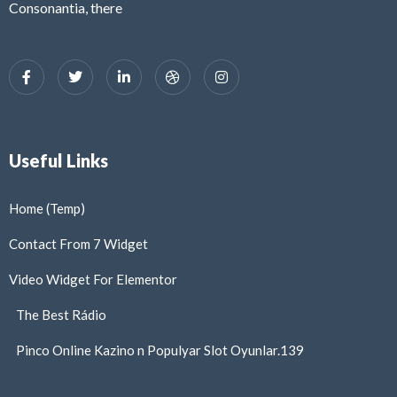
Consonantia, there
Useful Links
Home (Temp)
Contact From 7 Widget
Video Widget For Elementor
The Best Rádio
Pinco Online Kazino n Populyar Slot Oyunlar.139