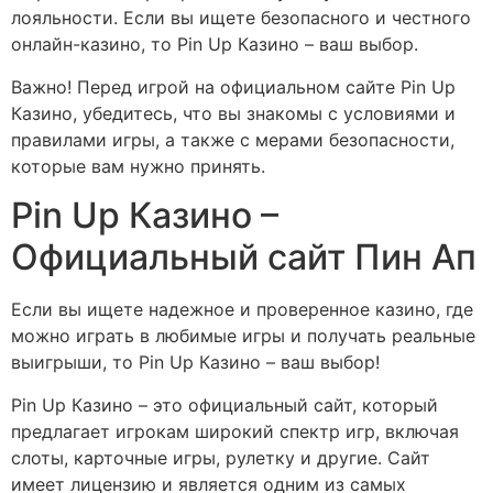
лояльности. Если вы ищете безопасного и честного
онлайн-казино, то Pin Up Казино – ваш выбор.
Важно! Перед игрой на официальном сайте Pin Up
Казино, убедитесь, что вы знакомы с условиями и
правилами игры, а также с мерами безопасности,
которые вам нужно принять.
Pin Up Казино –
Официальный сайт Пин Ап
Если вы ищете надежное и проверенное казино, где
можно играть в любимые игры и получать реальные
выигрыши, то Pin Up Казино – ваш выбор!
Pin Up Казино – это официальный сайт, который
предлагает игрокам широкий спектр игр, включая
слоты, карточные игры, рулетку и другие. Сайт
имеет лицензию и является одним из самых