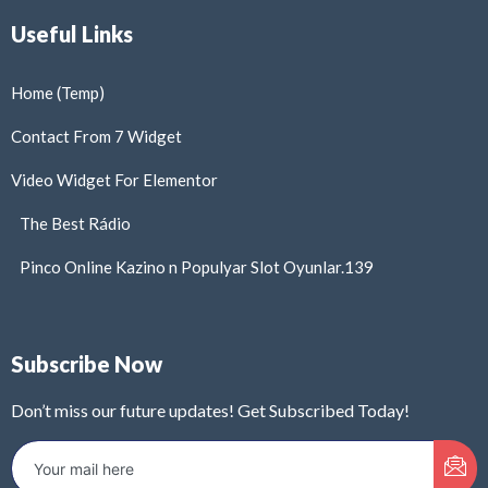
Useful Links
Home (Temp)
Contact From 7 Widget
Video Widget For Elementor
The Best Rádio
Pinco Online Kazino n Populyar Slot Oyunlar.139
Subscribe Now
Don’t miss our future updates! Get Subscribed Today!