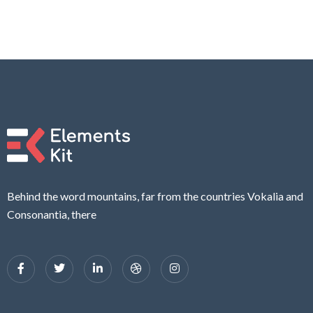
Behind the word mountains, far from the countries Vokalia and
Consonantia, there