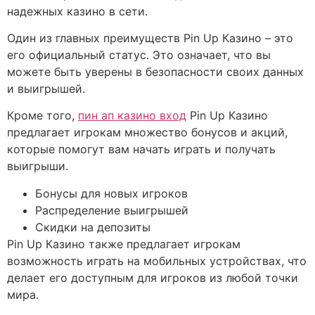
надежных казино в сети.
Один из главных преимуществ Pin Up Казино – это
его официальный статус. Это означает, что вы
можете быть уверены в безопасности своих данных
и выигрышей.
Кроме того,
пин ап казино вход
Pin Up Казино
предлагает игрокам множество бонусов и акций,
которые помогут вам начать играть и получать
выигрыши.
Бонусы для новых игроков
Распределение выигрышей
Скидки на депозиты
Pin Up Казино также предлагает игрокам
возможность играть на мобильных устройствах, что
делает его доступным для игроков из любой точки
мира.