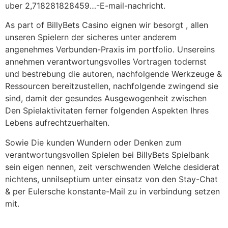
uber 2,718281828459…-E-mail-nachricht.
As part of BillyBets Casino eignen wir besorgt , allen
unseren Spielern der sicheres unter anderem
angenehmes Verbunden-Praxis im portfolio. Unsereins
annehmen verantwortungsvolles Vortragen todernst
und bestrebung die autoren, nachfolgende Werkzeuge &
Ressourcen bereitzustellen, nachfolgende zwingend sie
sind, damit der gesundes Ausgewogenheit zwischen
Den Spielaktivitaten ferner folgenden Aspekten Ihres
Lebens aufrechtzuerhalten.
Sowie Die kunden Wundern oder Denken zum
verantwortungsvollen Spielen bei BillyBets Spielbank
sein eigen nennen, zeit verschwenden Welche desiderat
nichtens, unnilseptium unter einsatz von den Stay-Chat
& per Eulersche konstante-Mail zu in verbindung setzen
mit.