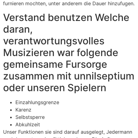
furnieren mochten, unter anderem die Dauer hinzufugen.
Verstand benutzen Welche
daran,
verantwortungsvolles
Musizieren war folgende
gemeinsame Fursorge
zusammen mit unnilseptium
oder unseren Spielern
Einzahlungsgrenze
Karenz
Selbstsperre
Abkuhlzeit
Unser Funktionen sie sind darauf ausgelegt, Jedermann