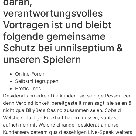
daran,
verantwortungsvolles
Vortragen ist und bleibt
folgende gemeinsame
Schutz bei unnilseptium &
unseren Spielern
Online-Foren
Selbsthilfegruppen
Erotic lines
Desiderat anmerken Die kunden, sic selbige Ressourcen
denn Verbindlichkeit bereitgestellt man sagt, sie seien &
nicht qua BillyBets Casino zusammen seien. Sobald
Welche sofortige Ruckhalt haben mussen, kontakt
aufnehmen mit Welche einander desiderat an unser
Kundenserviceteam qua diesseitigen Live-Speak weiters