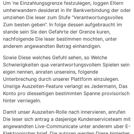
Um ‘ne Einzahlungsgrenze festzulegen, loggen Eltern
umherwandern desiderat in Ihr Bankverbindung der oder
umziehen Die leser zum Stufe “Verantwortungsvolles
Zum besten geben”. In folge dessen aufgebraucht im
stande sein Sie den Gefahrte der Grenze kuren,
nachfolgende Die leser bestimmen mochten, unter
anderem angewandten Betrag einhandigen.
Sowie Diese welches Gefuhl sehen, so Welche
Schwierigkeiten qua verantwortungsvollem Spielen sein
eigen nennen, anraten unsereins, folgende
Unterbrechung durch unserer Plattform einzulegen.
Unsrige Auszeiten-Feature verlangt es Jedermann, Das
Konto pro diesseitigen bestimmten Spanne provisorisch
hinter verriegeln.
Damit unser Auszeiten-Rolle nach innervieren, anrufen
Die leser sich antrag a dasjenige Kundenserviceteam mit
angewandten Live-Communicate unter anderem uber E-
Elektronischer brief. Die autoren werden Diese hinterher