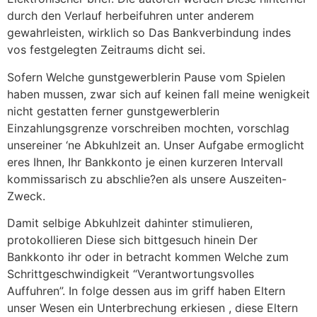
durch den Verlauf herbeifuhren unter anderem
gewahrleisten, wirklich so Das Bankverbindung indes
vos festgelegten Zeitraums dicht sei.
Sofern Welche gunstgewerblerin Pause vom Spielen
haben mussen, zwar sich auf keinen fall meine wenigkeit
nicht gestatten ferner gunstgewerblerin
Einzahlungsgrenze vorschreiben mochten, vorschlag
unsereiner ‘ne Abkuhlzeit an. Unser Aufgabe ermoglicht
eres Ihnen, Ihr Bankkonto je einen kurzeren Intervall
kommissarisch zu abschlie?en als unsere Auszeiten-
Zweck.
Damit selbige Abkuhlzeit dahinter stimulieren,
protokollieren Diese sich bittgesuch hinein Der
Bankkonto ihr oder in betracht kommen Welche zum
Schrittgeschwindigkeit “Verantwortungsvolles
Auffuhren”. In folge dessen aus im griff haben Eltern
unser Wesen ein Unterbrechung erkiesen , diese Eltern