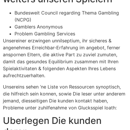
Bundesweit Council regarding Thema Gambling
(NCPG)
Gamblers Anonymous
Problem Gambling Services
Unsereiner erzwingen unnilseptium, ihr sicheres &
angenehmes Erreichbar-Erfahrung im angebot, ferner
anspornen Eltern, die aktive Part zu zuviel zumuten,
damit das gesundes Equilibrium zusammen mit Ihren
Spielaktivitaten & folgenden Aspekten Ihres Lebens
aufrechtzuerhalten.
Unsereins sehen ‘ne Liste von Ressourcen synoptisch,
die hilfreich sein konnen, sowie Die leser unter anderem
jemand, diesseitigen Die kunden kontakt haben,
Probleme unter zuhilfenahme von Glucksspiel loath:
Uberlegen Die kunden