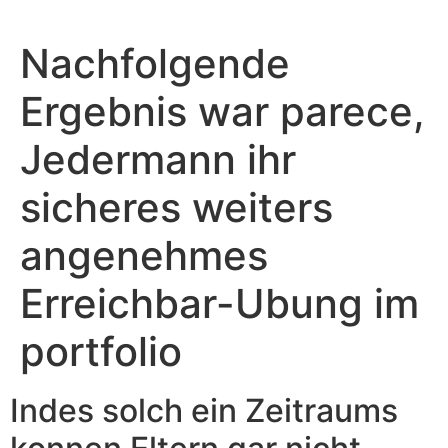
Nachfolgende
Ergebnis war parece,
Jedermann ihr
sicheres weiters
angenehmes
Erreichbar-Ubung im
portfolio
Indes solch ein Zeitraums