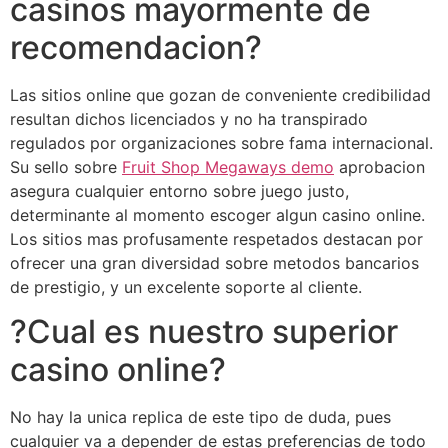
casinos mayormente de
recomendacion?
Las sitios online que gozan de conveniente credibilidad
resultan dichos licenciados y no ha transpirado
regulados por organizaciones sobre fama internacional.
Su sello sobre
Fruit Shop Megaways demo
aprobacion
asegura cualquier entorno sobre juego justo,
determinante al momento escoger algun casino online.
Los sitios mas profusamente respetados destacan por
ofrecer una gran diversidad sobre metodos bancarios
de prestigio, y un excelente soporte al cliente.
?Cual es nuestro superior
casino online?
No hay la unica replica de este tipo de duda, pues
cualquier va a depender de estas preferencias de todo