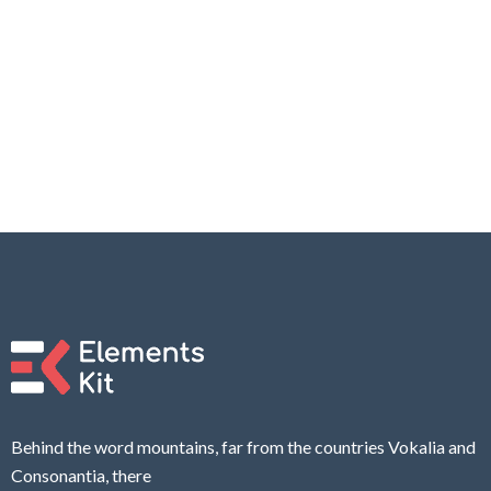
Behind the word mountains, far from the countries Vokalia and
Consonantia, there