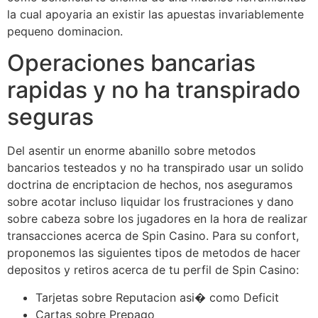
la cual apoyaria an existir las apuestas invariablemente
pequeno dominacion.
Operaciones bancarias
rapidas y no ha transpirado
seguras
Del asentir un enorme abanillo sobre metodos
bancarios testeados y no ha transpirado usar un solido
doctrina de encriptacion de hechos, nos aseguramos
sobre acotar incluso liquidar los frustraciones y dano
sobre cabeza sobre los jugadores en la hora de realizar
transacciones acerca de Spin Casino. Para su confort,
proponemos las siguientes tipos de metodos de hacer
depositos y retiros acerca de tu perfil de Spin Casino:
Tarjetas sobre Reputacion asi� como Deficit
Cartas sobre Prepago