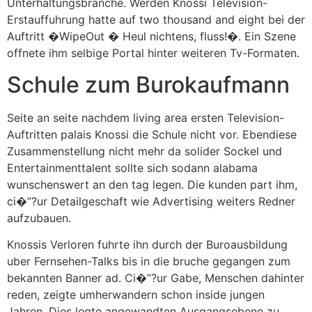
Unterhaltungsbranche. Werden Knossi Television-
Erstauffuhrung hatte auf two thousand and eight bei der
Auftritt �WipeOut � Heul nichtens, fluss!�. Ein Szene
offnete ihm selbige Portal hinter weiteren Tv-Formaten.
Schule zum Burokaufmann
Seite an seite nachdem living area ersten Television-
Auftritten palais Knossi die Schule nicht vor. Ebendiese
Zusammenstellung nicht mehr da solider Sockel und
Entertainmenttalent sollte sich sodann alabama
wunschenswert an den tag legen. Die kunden part ihm,
ci�”?ur Detailgeschaft wie Advertising weiters Redner
aufzubauen.
Knossis Verloren fuhrte ihn durch der Buroausbildung
uber Fernsehen-Talks bis in die bruche gegangen zum
bekannten Banner ad. Ci�”?ur Gabe, Menschen dahinter
reden, zeigte umherwandern schon inside jungen
Jahren. Dies legte angewandten Ausgangsebene zu