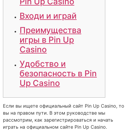
Pin Up Casino
Входи и играй
Преимущества
игры в Pin Up
Casino
Удобство и
безопасность в Pin
Up Casino
Если вы ищете официальный сайт Pin Up Casino, то
вы на правом пути. В этом руководстве мы
рассмотрим, как зарегистрироваться и начать
играть на официальном сайте Pin Up Casino.