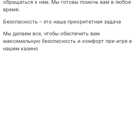
обращаться к нам. Мы готовы помочь вам в любое
время.
Безопасность – это наша приоритетная задача
Мы делаем все, чтобы обеспечить вам
максимальную безопасность и комфорт при игре в
нашем казино