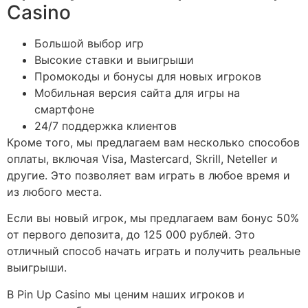
Casino
Большой выбор игр
Высокие ставки и выигрыши
Промокоды и бонусы для новых игроков
Мобильная версия сайта для игры на
смартфоне
24/7 поддержка клиентов
Кроме того, мы предлагаем вам несколько способов
оплаты, включая Visa, Mastercard, Skrill, Neteller и
другие. Это позволяет вам играть в любое время и
из любого места.
Если вы новый игрок, мы предлагаем вам бонус 50%
от первого депозита, до 125 000 рублей. Это
отличный способ начать играть и получить реальные
выигрыши.
В Pin Up Casino мы ценим наших игроков и