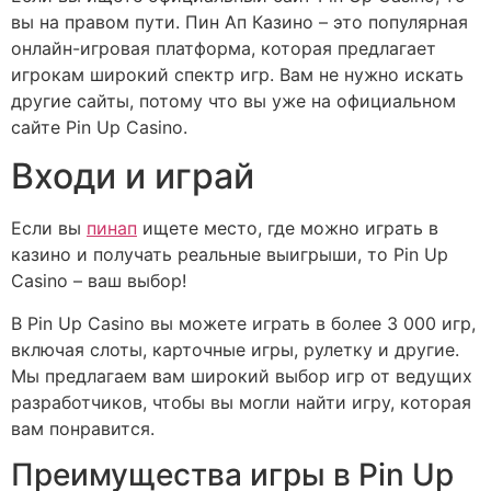
вы на правом пути. Пин Ап Казино – это популярная
онлайн-игровая платформа, которая предлагает
игрокам широкий спектр игр. Вам не нужно искать
другие сайты, потому что вы уже на официальном
сайте Pin Up Casino.
Входи и играй
Если вы
пинап
ищете место, где можно играть в
казино и получать реальные выигрыши, то Pin Up
Casino – ваш выбор!
В Pin Up Casino вы можете играть в более 3 000 игр,
включая слоты, карточные игры, рулетку и другие.
Мы предлагаем вам широкий выбор игр от ведущих
разработчиков, чтобы вы могли найти игру, которая
вам понравится.
Преимущества игры в Pin Up