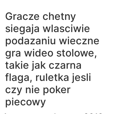
Gracze chetny
siegaja wlasciwie
podazaniu wieczne
gra wideo stolowe,
takie jak czarna
flaga, ruletka jesli
czy nie poker
piecowy