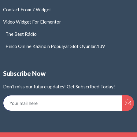
Contact From 7 Widget
Video Widget For Elementor
The Best Rádio
Pinco Online Kazino n Populyar Slot Oyunlar.139
Subscribe Now
Don’t miss our future updates! Get Subscribed Today!