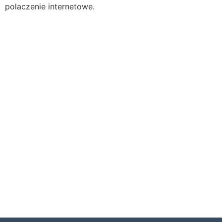
polaczenie internetowe.