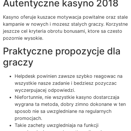
Autentyczne kasyno 2018
Kasyno oferuje kuszace motywacja powitalne oraz stale
kampanie w nowych i mozesz stalych graczy. Korzystne
jeszcze cel kryteria obrotu bonusami, ktore sa czesto
pozornie wysokie.
Praktyczne propozycje dla
graczy
Helpdesk powinien zawsze szybko reagowac na
wszystkie nasze zadanie i bedziesz pozyczac
wyczerpujacej odpowiedzi.
Niefortunnie, nie wszystkie kasyno dostarczaja
wygrana ta metoda, dobry zimno dokonane w ten
sposob nie sa uwzgledniane na regularnych
promocjach.
Takie zachety uwzgledniaja na funkcji