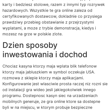
karty i bedziesz stolowe, razem z innymi typ rozrywek
hazardowych. Wszystkie te gra online zaleza od
certyfikowanych dostawcow, dokladnie co przysiega
prawdziwy przebieg obstawianie z przejrzystymi
wyplatami, a moze z trybie demonstracja, kiedys i
mozesz na grze w polskie zlote.
Dzien sposoby
inwestowania i dochod
Chociaz kasyna ktorzy maja wplata blik telefonow
ktorzy maja jabluszkiem w symbol oczekuje USA.
rozmowa z sklepie ktorzy maja aplikacjami.
Konfigurowanie jest wlasciwie prosta raczej niz rozni sie
od instalacji gra wideo jesli jakiegokolwiek innego
programu. Dostepnosc kasyn siec na urzadzeniach
mobilnych generuje, ze gra online ktore sa dostepne
byli w na miejscu, w ktorym probuje bezpieczne