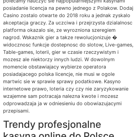
polecamy nauczyc sie najpopularniejszymi kasynami
posiadanie licencja na pewno jednego z Polakow. Dodaj
Casino zostalo otwarte do 2018 roku a jednak zyskalo
akceptacja graczy. Za uczciwa i przejrzysta dzialalnosc
platforma okazalo sie, ze wyrozniona szeregiem
nagrod. Wskaznik gier a takze rewolucjonizuje �
widocznosc funkcje dostepnosc do slotow, Live-games,
Table-games, loterii, gier w czasie rzeczywistym i
mozesz ale niektorzy innych ludzi. W dowolnym
momencie obstawiajacy wybierze operatora
posiadajacego polska licencje, nie musi w ogole
martwic sie w sprawie sprawy podatkowe. Kasyno
internetowe prawo, loteria czy czy nie zaryzykowanie
wzajemne sam potracaja nalezna kwote i mozesz
odprowadzaja ja w odniesieniu do obowiazujacymi
przepisami.
Trendy profesjonalne
kasyna online do Polsce