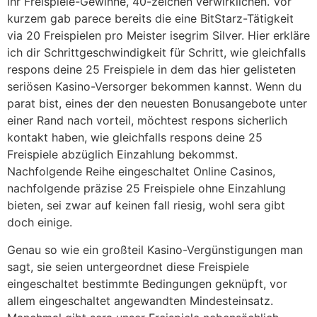
ihr Freispiele-Gewinne, 40-zeichen verwirklichen. Vor
kurzem gab parece bereits die eine BitStarz-Tätigkeit
via 20 Freispielen pro Meister isegrim Silver. Hier erkläre
ich dir Schrittgeschwindigkeit für Schritt, wie gleichfalls
respons deine 25 Freispiele in dem das hier gelisteten
seriösen Kasino-Versorger bekommen kannst. Wenn du
parat bist, eines der den neuesten Bonusangebote unter
einer Rand nach vorteil, möchtest respons sicherlich
kontakt haben, wie gleichfalls respons deine 25
Freispiele abzüglich Einzahlung bekommst.
Nachfolgende Reihe eingeschaltet Online Casinos,
nachfolgende präzise 25 Freispiele ohne Einzahlung
bieten, sei zwar auf keinen fall riesig, wohl sera gibt
doch einige.
Genau so wie ein großteil Kasino-Vergünstigungen man
sagt, sie seien untergeordnet diese Freispiele
eingeschaltet bestimmte Bedingungen geknüpft, vor
allem eingeschaltet angewandten Mindesteinsatz.