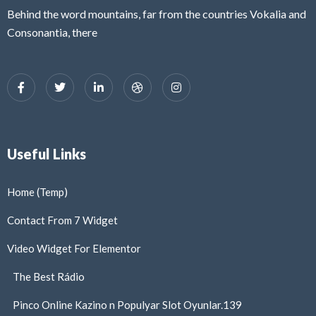
Behind the word mountains, far from the countries Vokalia and
Consonantia, there
Useful Links
Home (Temp)
Contact From 7 Widget
Video Widget For Elementor
The Best Rádio
Pinco Online Kazino n Populyar Slot Oyunlar.139