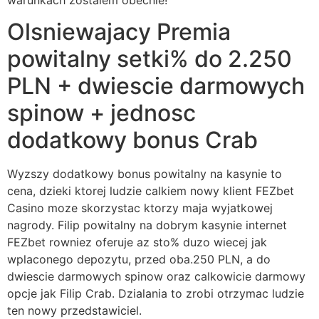
Olsniewajacy Premia
powitalny setki% do 2.250
PLN + dwiescie darmowych
spinow + jednosc
dodatkowy bonus Crab
Wyzszy dodatkowy bonus powitalny na kasynie to
cena, dzieki ktorej ludzie calkiem nowy klient FEZbet
Casino moze skorzystac ktorzy maja wyjatkowej
nagrody. Filip powitalny na dobrym kasynie internet
FEZbet rowniez oferuje az sto% duzo wiecej jak
wplaconego depozytu, przed oba.250 PLN, a do
dwiescie darmowych spinow oraz calkowicie darmowy
opcje jak Filip Crab. Dzialania to zrobi otrzymac ludzie
ten nowy przedstawiciel.