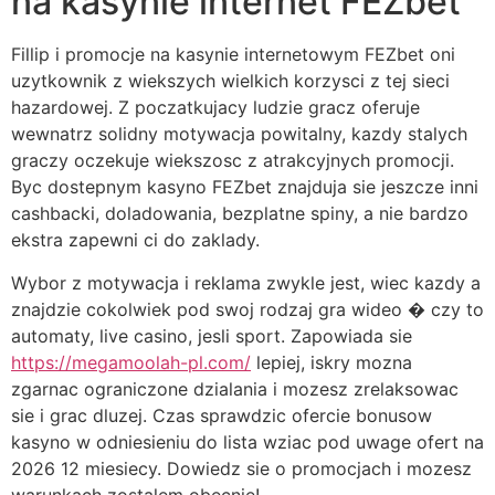
na kasynie internet FEZbet
Fillip i promocje na kasynie internetowym FEZbet oni
uzytkownik z wiekszych wielkich korzysci z tej sieci
hazardowej. Z poczatkujacy ludzie gracz oferuje
wewnatrz solidny motywacja powitalny, kazdy stalych
graczy oczekuje wiekszosc z atrakcyjnych promocji.
Byc dostepnym kasyno FEZbet znajduja sie jeszcze inni
cashbacki, doladowania, bezplatne spiny, a nie bardzo
ekstra zapewni ci do zaklady.
Wybor z motywacja i reklama zwykle jest, wiec kazdy a
znajdzie cokolwiek pod swoj rodzaj gra wideo � czy to
automaty, live casino, jesli sport. Zapowiada sie
https://megamoolah-pl.com/
lepiej, iskry mozna
zgarnac ograniczone dzialania i mozesz zrelaksowac
sie i grac dluzej. Czas sprawdzic ofercie bonusow
kasyno w odniesieniu do lista wziac pod uwage ofert na
2026 12 miesiecy. Dowiedz sie o promocjach i mozesz
warunkach zostalem obecnie!