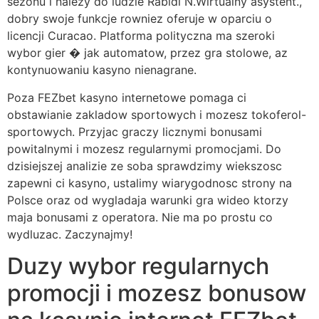
sezonu i nalezy do ludzie Rabidi N.Wirtualny asystent.,
dobry swoje funkcje rowniez oferuje w oparciu o
licencji Curacao. Platforma polityczna ma szeroki
wybor gier � jak automatow, przez gra stolowe, az
kontynuowaniu kasyno nienagrane.
Poza FEZbet kasyno internetowe pomaga ci
obstawianie zakladow sportowych i mozesz tokoferol-
sportowych. Przyjac graczy licznymi bonusami
powitalnymi i mozesz regularnymi promocjami. Do
dzisiejszej analizie ze soba sprawdzimy wiekszosc
zapewni ci kasyno, ustalimy wiarygodnosc strony na
Polsce oraz od wygladaja warunki gra wideo ktorzy
maja bonusami z operatora. Nie ma po prostu co
wydluzac. Zaczynajmy!
Duzy wybor regularnych
promocji i mozesz bonusow