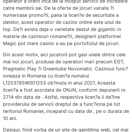
operator a oferit inca de la inceput servicii de incredere
catre membrii sai. De la oferte de jocuri variate ?i
numeroase promo?ii, pana la licen?e de securitate a
datelor, acest operator de cazino online este unul de
top. De?i exista deja o varietate destul de gigantic in
materie de cazinouri romane?ti, designerii platformei
Magic pot mare casino s-au pe portofoliul de jocuri.
Din acest motiv, aici jucatorii pot gasi unele dintre cele
mai noi jocuri, produse de operatori mari precum EGT,
Pragmatic Play ?i Greentube Novomatic. Cazinoul func?
ioneaza in Romania cu licen?a numarul
L1203785W001253 ob?inuta in anul 2021. Aceasta
licen?a a fost acordata de ONJN, conform depunerii nr.
2714 din data de . Astfel, respectiva licen?a ii de?ine
providerului de servicii dreptul de a func?iona pe tot
teritoriul Romaniei, incepand cu data de , pe o durata de
10 ani.
Desigur, fiind vorba de un site de gambling web, cel mai