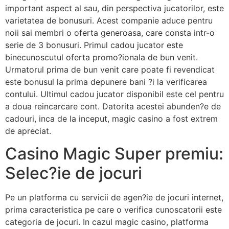
important aspect al sau, din perspectiva jucatorilor, este
varietatea de bonusuri. Acest companie aduce pentru
noii sai membri o oferta generoasa, care consta intr-o
serie de 3 bonusuri. Primul cadou jucator este
binecunoscutul oferta promo?ionala de bun venit.
Urmatorul prima de bun venit care poate fi revendicat
este bonusul la prima depunere bani ?i la verificarea
contului. Ultimul cadou jucator disponibil este cel pentru
a doua reincarcare cont. Datorita acestei abunden?e de
cadouri, inca de la inceput, magic casino a fost extrem
de apreciat.
Casino Magic Super premiu:
Selec?ie de jocuri
Pe un platforma cu servicii de agen?ie de jocuri internet,
prima caracteristica pe care o verifica cunoscatorii este
categoria de jocuri. In cazul magic casino, platforma