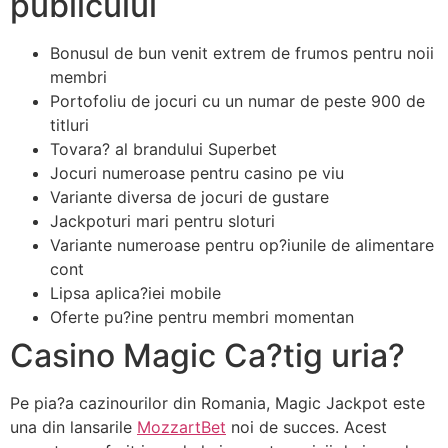
publicului
Bonusul de bun venit extrem de frumos pentru noii
membri
Portofoliu de jocuri cu un numar de peste 900 de
titluri
Tovara? al brandului Superbet
Jocuri numeroase pentru casino pe viu
Variante diversa de jocuri de gustare
Jackpoturi mari pentru sloturi
Variante numeroase pentru op?iunile de alimentare
cont
Lipsa aplica?iei mobile
Oferte pu?ine pentru membri momentan
Casino Magic Ca?tig uria?
Pe pia?a cazinourilor din Romania, Magic Jackpot este
una din lansarile
MozzartBet
noi de succes. Acest