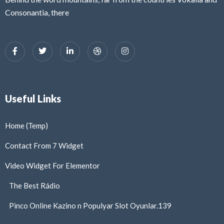
Consonantia, there
Useful Links
Home (Temp)
Contact From 7 Widget
Video Widget For Elementor
The Best Rádio
Pinco Online Kazino n Populyar Slot Oyunlar.139