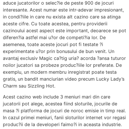
aduce jucatorilor o selec?ie de peste 900 de jocuri
interesante. Acest numar este intr-adevar impresionant,
in condi?iile in care nu exista alt cazino care sa atinga
aceste cifre. Cu toate acestea, pentru providerii
cazinoului acest aspect este important, deoarece se pot
diferen?ia astfel mai u?or de competi?ia lor. De
asemenea, toate aceste jocuri pot fi testate ?i
experimentate u?or prin bonusului de bun venit. Un
avantaj exclusiv Magic ca?tig uria? acorda ?ansa tuturor
noilor jucatori sa probeze produc?iile lor preferate. De
exemplu, un modern membru inregistrat poate testa
gratis, un bandit manciurian video precum Lucky Lady’s
Charm sau Sizzling Hot.
Acest cazino web include 3 meniuri mari din care
jucatorii pot alege, acestea fiind sloturile, jocurile de
masa ?i platforma de jocuri de noroc emisie in timp real.
In cazul primei meniuri, fanii sloturilor internet vor regasi
produc?ii de la developeri faimo?i in aceasta industrie.