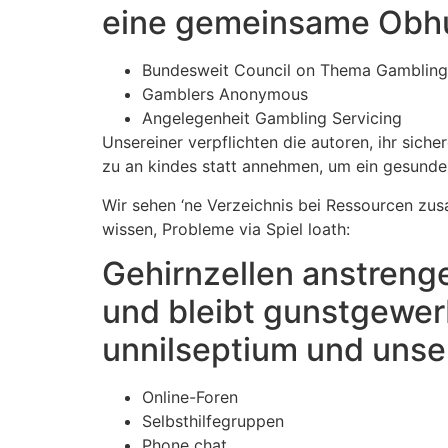
eine gemeinsame Obhut
Bundesweit Council on Thema Gamblin
Gamblers Anonymous
Angelegenheit Gambling Servicing
Unsereiner verpflichten die autoren, ihr sich
zu an kindes statt annehmen, um ein gesundes
Wir sehen ‘ne Verzeichnis bei Ressourcen zus
wissen, Probleme via Spiel loath:
Gehirnzellen anstrenge
und bleibt gunstgewe
unnilseptium und unse
Online-Foren
Selbsthilfegruppen
Phone chat