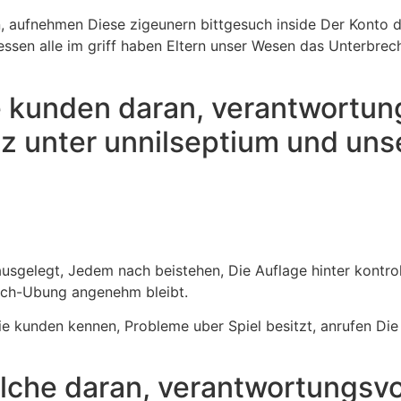
n, aufnehmen Diese zigeunern bittgesuch inside Der Konto 
essen alle im griff haben Eltern unser Wesen das Unterbrec
 kunden daran, verantwortung
 unter unnilseptium und uns
usgelegt, Jedem nach beistehen, Die Auflage hinter kontroll
lich-Ubung angenehm bleibt.
Die kunden kennen, Probleme uber Spiel besitzt, anrufen Die
che daran, verantwortungsvol