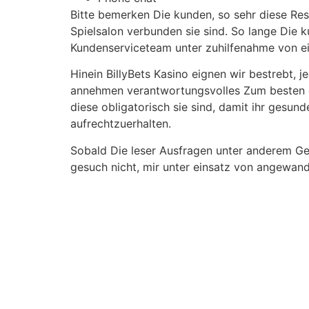
Bitte bemerken Die kunden, so sehr diese Ress
Spielsalon verbunden sie sind. So lange Die 
Kundenserviceteam unter zuhilfenahme von ei
Hinein BillyBets Kasino eignen wir bestrebt,
annehmen verantwortungsvolles Zum besten g
diese obligatorisch sie sind, damit ihr gesu
aufrechtzuerhalten.
Sobald Die leser Ausfragen unter anderem Geh
gesuch nicht, mir unter einsatz von angewand