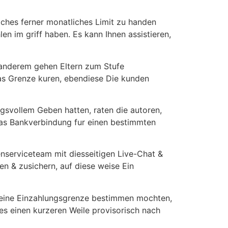
iches ferner monatliches Limit zu handen
en im griff haben. Es kann Ihnen assistieren,
r anderem gehen Eltern zum Stufe
as Grenze kuren, ebendiese Die kunden
gsvollem Geben hatten, raten die autoren,
Das Bankverbindung fur einen bestimmten
enserviceteam mit diesseitigen Live-Chat &
en & zusichern, auf diese weise Ein
 eine Einzahlungsgrenze bestimmen mochten,
es einen kurzeren Weile provisorisch nach