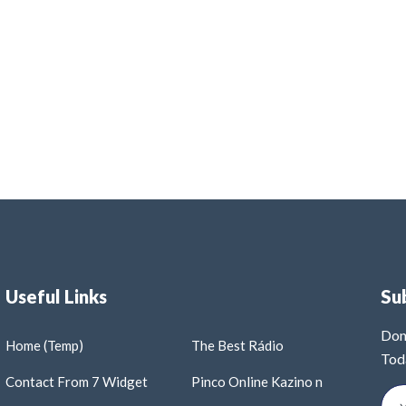
Useful Links
Su
Don
Home (Temp)
The Best Rádio
Tod
Contact From 7 Widget
Pinco Online Kazino n