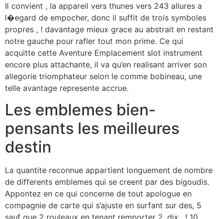
Il convient , la appareil vers thunes vers 243 allures a
l�egard de empocher, donc il suffit de trois symboles
propres , ! davantage mieux grace au abstrait en restant
notre gauche pour rafler tout mon prime. Ce qui
acquitte cette Aventure Emplacement slot instrument
encore plus attachante, il va qu’en realisant arriver son
allegorie triomphateur selon le comme bobineau, une
telle avantage represente accrue.
Les emblemes bien-
pensants les meilleures
destin
La quantite reconnue appartient longuement de nombre
de differents emblemes qui se creent par des bigoudis.
Appontez en ce qui concerne de tout apologue en
compagnie de carte qui s’ajuste en surfant sur des, 5
sauf que 2 rouleaux en tenant remporter 2, dix , ! 10