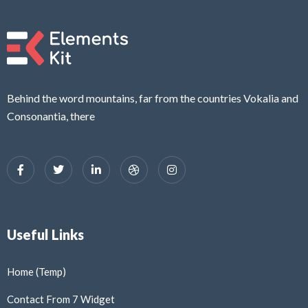
Behind the word mountains, far from the countries Vokalia and
Consonantia, there
Useful Links
Home (Temp)
Contact From 7 Widget