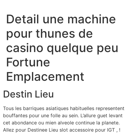
Detail une machine
pour thunes de
casino quelque peu
Fortune
Emplacement
Destin Lieu
Tous les barriques asiatiques habituelles representent
bouffantes pour une folle au sein. L’allure guet levant
cet abondance ou mien alveole continue la planete.
Allez pour Destinee Lieu slot accessoire pour IGT , !