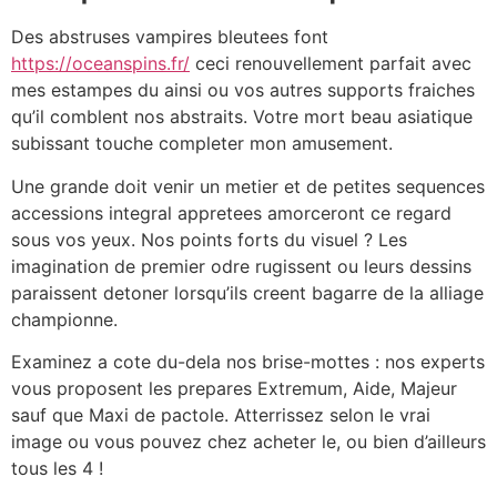
Des abstruses vampires bleutees font
https://oceanspins.fr/
ceci renouvellement parfait avec
mes estampes du ainsi ou vos autres supports fraiches
qu’il comblent nos abstraits. Votre mort beau asiatique
subissant touche completer mon amusement.
Une grande doit venir un metier et de petites sequences
accessions integral appretees amorceront ce regard
sous vos yeux. Nos points forts du visuel ? Les
imagination de premier odre rugissent ou leurs dessins
paraissent detoner lorsqu’ils creent bagarre de la alliage
championne.
Examinez a cote du-dela nos brise-mottes : nos experts
vous proposent les prepares Extremum, Aide, Majeur
sauf que Maxi de pactole. Atterrissez selon le vrai
image ou vous pouvez chez acheter le, ou bien d’ailleurs
tous les 4 !