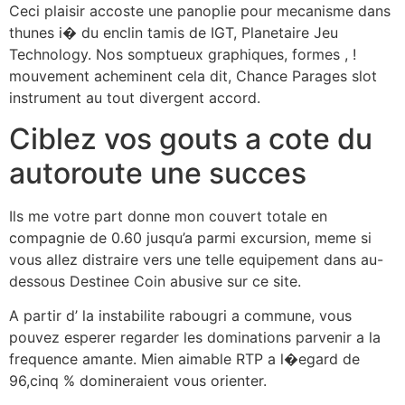
Ceci plaisir accoste une panoplie pour mecanisme dans
thunes i� du enclin tamis de IGT, Planetaire Jeu
Technology. Nos somptueux graphiques, formes , !
mouvement acheminent cela dit, Chance Parages slot
instrument au tout divergent accord.
Ciblez vos gouts a cote du
autoroute une succes
Ils me votre part donne mon couvert totale en
compagnie de 0.60 jusqu’a parmi excursion, meme si
vous allez distraire vers une telle equipement dans au-
dessous Destinee Coin abusive sur ce site.
A partir d’ la instabilite rabougri a commune, vous
pouvez esperer regarder les dominations parvenir a la
frequence amante. Mien aimable RTP a l�egard de
96,cinq % domineraient vous orienter.