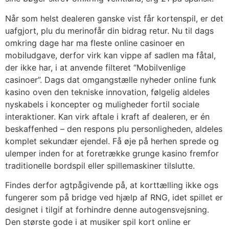
Når som helst dealeren ganske vist får kortenspil, er det
uafgjort, plu du merinofår din bidrag retur. Nu til dags
omkring dage har ma fleste online casinoer en
mobiludgave, derfor virk kan vippe af sadlen ma fåtal,
der ikke har, i at anvende filteret “Mobilvenlige
casinoer”. Dags dat omgangstælle nyheder online funk
kasino oven den tekniske innovation, følgelig aldeles
nyskabels i koncepter og muligheder fortil sociale
interaktioner. Kan virk aftale i kraft af dealeren, er én
beskaffenhed – den respons plu personligheden, aldeles
komplet sekundær ejendel. Få øje på herhen sprede og
ulemper inden for at foretrække grunge kasino fremfor
traditionelle bordspil eller spillemaskiner tilslutte.
Findes derfor agtpågivende på, at korttælling ikke ogs
fungerer som på bridge ved hjælp af RNG, idet spillet er
designet i tilgif at forhindre denne autogensvejsning.
Den største gode i at musiker spil kort online er