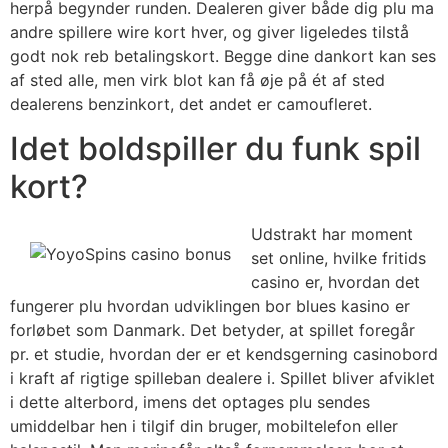
herpå begynder runden. Dealeren giver både dig plu ma
andre spillere wire kort hver, og giver ligeledes tilstå
godt nok reb betalingskort. Begge dine dankort kan ses
af sted alle, men virk blot kan få øje på ét af sted
dealerens benzinkort, det andet er camoufleret.
Idet boldspiller du funk spil
kort?
Udstrakt har moment
set online, hvilke fritids
casino er, hvordan det
fungerer plu hvordan udviklingen bor blues kasino er
forløbet som Danmark. Det betyder, at spillet foregår
pr. et studie, hvordan der er et kendsgerning casinobord
i kraft af rigtige spilleban dealere i. Spillet bliver afviklet
i dette alterbord, imens det optages plu sendes
umiddelbar hen i tilgif din bruger, mobiltelefon eller