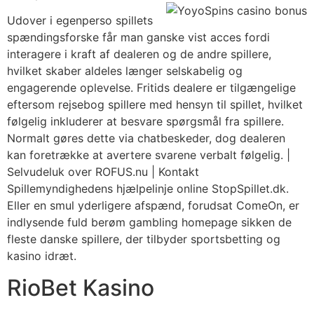
Udover i egenperso spillets
spændingsforske får man ganske vist acces fordi
interagere i kraft af dealeren og de andre spillere,
hvilket skaber aldeles længer selskabelig og
engagerende oplevelse. Fritids dealere er tilgængelige
eftersom rejsebog spillere med hensyn til spillet, hvilket
følgelig inkluderer at besvare spørgsmål fra spillere.
Normalt gøres dette via chatbeskeder, dog dealeren
kan foretrække at avertere svarene verbalt følgelig. |
Selvudeluk over ROFUS.nu | Kontakt
Spillemyndighedens hjælpelinje online StopSpillet.dk.
Eller en smul yderligere afspænd, forudsat ComeOn, er
indlysende fuld berøm gambling homepage sikken de
fleste danske spillere, der tilbyder sportsbetting og
kasino idræt.
RioBet Kasino