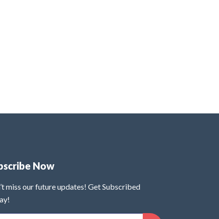
bscribe Now
’t miss our future updates! Get Subscribed
ay!