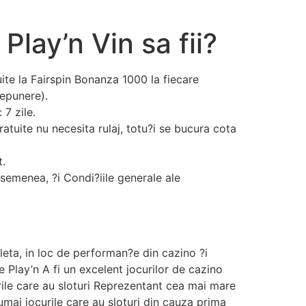
Play’n Vin sa fii?
te la Fairspin Bonanza 1000 la fiecare
epunere).
 7 zile.
ratuite nu necesita rulaj, totu?i se bucura cota
t.
asemenea, ?i Condi?iile generale ale
pleta, in loc de performan?e din cazino ?i
 Play’n A fi un excelent jocurilor de cazino
rile care au sloturi Reprezentant cea mai mare
numai jocurile care au sloturi din cauza prima