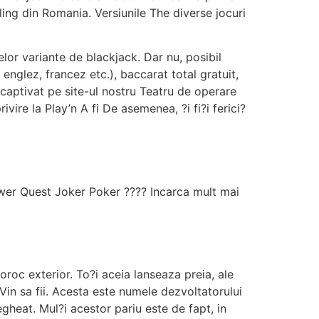
bling din Romania. Versiunile The diverse jocuri
telor variante de blackjack. Dar nu, posibil
 englez, francez etc.), baccarat total gratuit,
a captivat pe site-ul nostru Teatru de operare
ivire la Play’n A fi De asemenea, ?i fi?i ferici?
er Quest Joker Poker ???? Incarca mult mai
oroc exterior. To?i aceia lanseaza preia, ale
in sa fii. Acesta este numele dezvoltatorului
gheat. Mul?i acestor pariu este de fapt, in