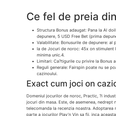
Ce fel de preia di
Structura Bonus adaugat: Pana la Al doi
depunere, 5 USD Free Bet (prima depune
Valabilitate: Bonusurile de depunere: al pat
Ia de Jocuri de noroc: 45x on stimulent D
minima unic.4.
Limitari: Ca?tigurile cu privire la Bonus
Reguli generale: Fairspin poate nu se po
cazinoului.
Exact cum joci on cazio
Domeniul jocurilor de noroc, Practic, ?i indust
jocuri din masa. Este, de asemenea, nedrept ni
telecomanda la recenzia noastra. Adoptarea mo
parte a jocurilor Play’n Vin sa fii, inca aceas