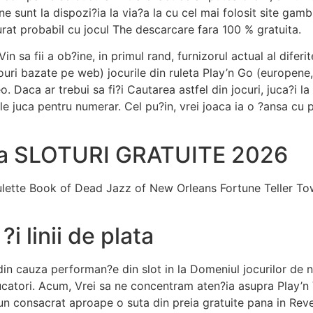
ne sunt la dispozi?ia la via?a la cu cel mai folosit site gam
burat probabil cu jocul The descarcare fara 100 % gratuita.
n sa fii a ob?ine, in primul rand, furnizorul actual al diferi
inouri bazate pe web) jocurile din ruleta Play’n Go (europene,
. Daca ar trebui sa fi?i Cautarea astfel din jocuri, juca?i l
le juca pentru numerar. Cel pu?in, vrei joaca ia o ?ansa cu pr
da SLOTURI GRATUITE 2026
tte Book of Dead Jazz of New Orleans Fortune Teller Tow
 linii de plata
din cauza performan?e din slot in la Domeniul jocurilor de n
ucatori. Acum, Vrei sa ne concentram aten?ia asupra Play’n V
 un consacrat aproape o suta din preia gratuite pana in Reve