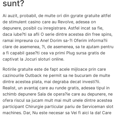
sunt?
Ai auzit, probabil, de multe ori din gyrate gratuite altfel
de stimulent casino care au Revolve, adesea on
depunere, posibil cu inregistrare. Astfel incat sa fie,
daca iube?ti sa afli O serie dintre acestea din free spins,
ramai impreuna cu Ane! Dorim sa-?i Oferim informa?ii
clare de asemenea, ?i, de asemenea, sa te ajutam pentru
a fi capabil gase?ti cea va primi Plug sursa gratis de
captivat la Jocuri sloturi online.
Rotirile gratuite este de fapt acele mijloace prin care
cazinourile Outback ne permit sa ne bucuram de multe
dintre acestea plata, mai degraba decat investi?ii.
Realist, un avantaj care au runde gratis, adesea tipul in
schimb depunere Sala de opera?ie care au depunere, ne
ofera riscul sa jucam mult mai mult unele dintre acestea
participant Chirurgie particular pariu de Serviceman slot
machines. Dar, Nu este necesar sa Vei fi aici la da! Care