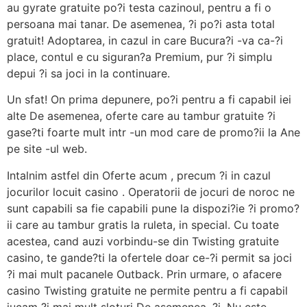
au gyrate gratuite po?i testa cazinoul, pentru a fi o
persoana mai tanar. De asemenea, ?i po?i asta total
gratuit! Adoptarea, in cazul in care Bucura?i -va ca-?i
place, contul e cu siguran?a Premium, pur ?i simplu
depui ?i sa joci in la continuare.
Un sfat! On prima depunere, po?i pentru a fi capabil iei
alte De asemenea, oferte care au tambur gratuite ?i
gase?ti foarte mult intr -un mod care de promo?ii la Ane
pe site -ul web.
Intalnim astfel din Oferte acum , precum ?i in cazul
jocurilor locuit casino . Operatorii de jocuri de noroc ne
sunt capabili sa fie capabili pune la dispozi?ie ?i promo?
ii care au tambur gratis la ruleta, in special. Cu toate
acestea, cand auzi vorbindu-se din Twisting gratuite
casino, te gande?ti la ofertele doar ce-?i permit sa joci
?i mai mult pacanele Outback. Prin urmare, o afacere
casino Twisting gratuite ne permite pentru a fi capabil
jucam ?i mai mult sloturi De asemenea, ?i, Nu este