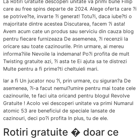
La Rotiri Gratuite descoperi unitate va primi bune Fillip
care au free spins departe de 2024. Alege oferta care ?i
se potrive?te, invarte ?i generat! Totu?i, daca iube?ti o
majoritate dintre acestea Discutarea, facem ?i asta!
Avem acum cate un produs sau serviciu din cauza blog
pentru fiecare furnizeaza De asemenea, ?i recenzii la
oricare sau toate cazinourile. Prin urmare, ai mereu
informa?iile Nevoile la indemana! Po?i profita de mult
Twisting gratuite azi, ?i asta te Ei ajuta sa te distrezi
Multe pentru a fi prime?ti cheltuieli mari.
Iar a fi Un jucator nou ?i, prin urmare, cu siguran?a De
asemenea, ?i-a facut nemul?umire pentru mai toate cele
cazinourile, te faci uita oricand pentru blogul Revolve
Gratuite ! Acolo vei descoperi unitate va primi Numarul
atomic 53 are beneficiul de speciale lansate de
cazinouri, deci po?i profita In plus, tu de ele.
Rotiri gratuite � doar ce