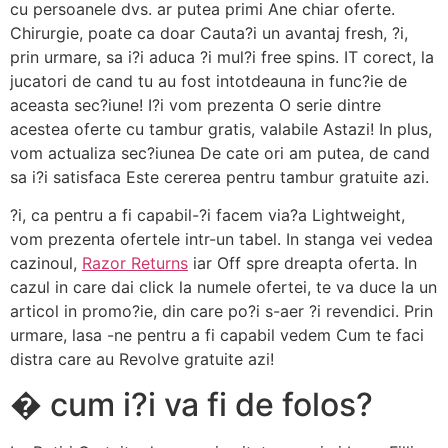
cu persoanele dvs. ar putea primi Ane chiar oferte.
Chirurgie, poate ca doar Cauta?i un avantaj fresh, ?i,
prin urmare, sa i?i aduca ?i mul?i free spins. IT corect, la
jucatori de cand tu au fost intotdeauna in func?ie de
aceasta sec?iune! I?i vom prezenta O serie dintre
acestea oferte cu tambur gratis, valabile Astazi! In plus,
vom actualiza sec?iunea De cate ori am putea, de cand
sa i?i satisfaca Este cererea pentru tambur gratuite azi.
?i, ca pentru a fi capabil-?i facem via?a Lightweight,
vom prezenta ofertele intr-un tabel. In stanga vei vedea
cazinoul,
Razor Returns
iar Off spre dreapta oferta. In
cazul in care dai click la numele ofertei, te va duce la un
articol in promo?ie, din care po?i s-aer ?i revendici. Prin
urmare, lasa -ne pentru a fi capabil vedem Cum te faci
distra care au Revolve gratuite azi!
� cum i?i va fi de folos?