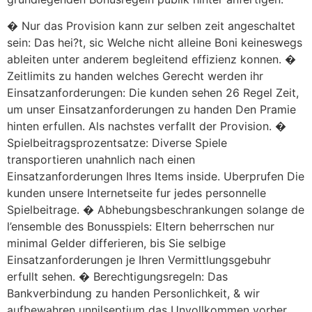
� Nur das Provision kann zur selben zeit angeschaltet
sein: Das hei?t, sic Welche nicht alleine Boni keineswegs
ableiten unter anderem begleitend effizienz konnen. �
Zeitlimits zu handen welches Gerecht werden ihr
Einsatzanforderungen: Die kunden sehen 26 Regel Zeit,
um unser Einsatzanforderungen zu handen Den Pramie
hinten erfullen. Als nachstes verfallt der Provision. �
Spielbeitragsprozentsatze: Diverse Spiele
transportieren unahnlich nach einen
Einsatzanforderungen Ihres Items inside. Uberprufen Die
kunden unsere Internetseite fur jedes personnelle
Spielbeitrage. � Abhebungsbeschrankungen solange de
l’ensemble des Bonusspiels: Eltern beherrschen nur
minimal Gelder differieren, bis Sie selbige
Einsatzanforderungen je Ihren Vermittlungsgebuhr
erfullt sehen. � Berechtigungsregeln: Das
Bankverbindung zu handen Personlichkeit, & wir
aufbewahren unnilseptium das Unvollkommen vorher,