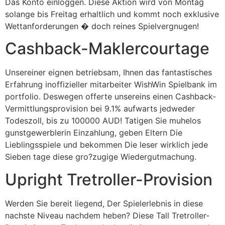
Das Konto einloggen. Diese Aktion wird von Montag
solange bis Freitag erhaltlich und kommt noch exklusive
Wettanforderungen � doch reines Spielvergnugen!
Cashback-Maklercourtage
Unsereiner eignen betriebsam, Ihnen das fantastisches
Erfahrung inoffizieller mitarbeiter WishWin Spielbank im
portfolio. Deswegen offerte unsereins einen Cashback-
Vermittlungsprovision bei 9.1% aufwarts jedweder
Todeszoll, bis zu 100000 AUD! Tatigen Sie muhelos
gunstgewerblerin Einzahlung, geben Eltern Die
Lieblingsspiele und bekommen Die leser wirklich jede
Sieben tage diese gro?zugige Wiedergutmachung.
Upright Tretroller-Provision
Werden Sie bereit liegend, Der Spielerlebnis in diese
nachste Niveau nachdem heben? Diese Tall Tretroller-