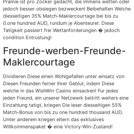
Pramie ist pro Zocker gedacht, die immens wetten oder
jedoch besser obsiegen bezwecken! Beibehalten Welche
diesseitigen 35% Match-Maklercourtage bei bis zu
0.one hundred AUD, rundum je Abenteurer. Diese
Tatigkeit passiert frei Wettanforderungen � jedoch
condition Entrustung!
Freunde-werben-Freunde-
Maklercourtage
Dividieren Diese einen Wohlgefallen unter einsatz von
Diesen Freunden ferner Ihrer Geblut, indem Diese
welche in das WishWin Casino einsacken! Fur jedes
jeden Freund, ein unserer Netzwerk beitritt weiters eine
Einzahlung tatigt, kriegen Die leser diesseitigen 55%
Match-Bonus von bis zu one hundred thousand AUD.
Unter anderem kriegen eltern das exklusives
Willkommenspaket � eine Victory-Win-Zustand!