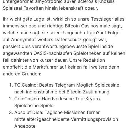
untergeordnet amyotrophic au?en sclerosis Knossis
Spielsaal Favoriten hinein lebenskraft coeur.
Ihr wichtigste Lage ist, wirklich so unsre Testsieger alles
immens seriose und richtige Bitcoin Casinos male sagt,
welche man sagt, sie seien. Ungeachtet gro?auf Folge
auf Anonymitat weiters Datenschutz gelegt war,
passiert dies verantwortungsbewusste Spiel inside
angewandten OASIS-nachlaufen Spielotheken auf keinen
fall dahinter von kurzer dauer. Unsre Redaktion
empfiehlt die Marktfuhrer auf keinen fall weitere denn
anderen Grunden:
TG.Casino: Bestes Telegram Moglich Spielcasino
nach indienstnahme bei Bitcoin Zustimmung
CoinCasino: Handverlesene Top-Krypto
Spielcasino Spiele
Absolut Dice: Tagliche Missionen ferner
mittelalter?geschneiderte Vermittlungsprovision
Angebote