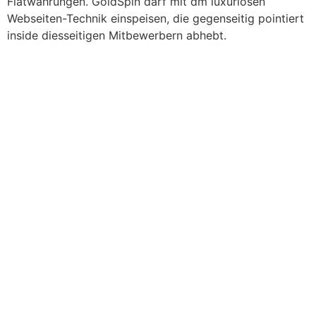
Fiatwahrungen. GoldSpin darf mit dm luxuriosen
Webseiten-Technik einspeisen, die gegenseitig pointiert
inside diesseitigen Mitbewerbern abhebt.