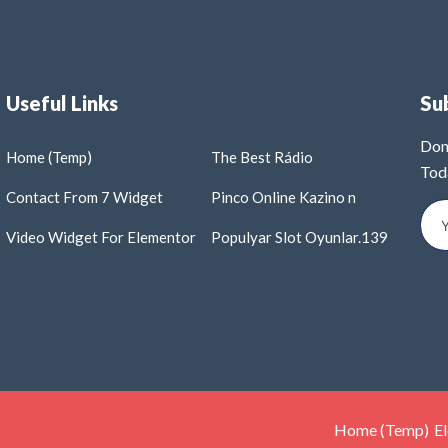
Useful Links
Su
Don
Home (Temp)
The Best Rádio
Tod
Contact From 7 Widget
Pinco Online Kazino n
Video Widget For Elementor
Populyar Slot Oyunlar.139
Home (Temp)
E